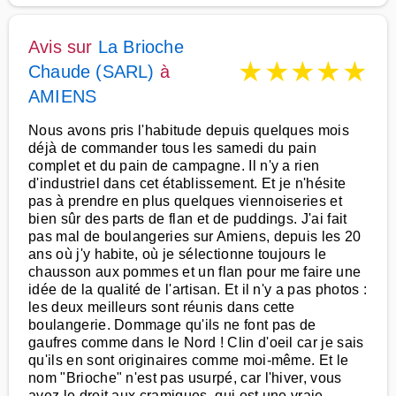
Avis sur
La Brioche
★
★
★
★
★
Chaude (SARL)
à
AMIENS
Nous avons pris l'habitude depuis quelques mois
déjà de commander tous les samedi du pain
complet et du pain de campagne. Il n'y a rien
d'industriel dans cet établissement. Et je n'hésite
pas à prendre en plus quelques viennoiseries et
bien sûr des parts de flan et de puddings. J'ai fait
pas mal de boulangeries sur Amiens, depuis les 20
ans où j'y habite, où je sélectionne toujours le
chausson aux pommes et un flan pour me faire une
idée de la qualité de l'artisan. Et il n'y a pas photos :
les deux meilleurs sont réunis dans cette
boulangerie. Dommage qu'ils ne font pas de
gaufres comme dans le Nord ! Clin d'oeil car je sais
qu'ils en sont originaires comme moi-même. Et le
nom "Brioche" n'est pas usurpé, car l'hiver, vous
avez le droit aux cramiques, qui est une vraie