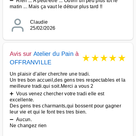
➖ Rien ... A peut-être ... Ouvrir un peu plus tôt le
matin ... Mais ça vaut le détour plus tard !!
Claudie
25/02/2026
Avis sur
Atelier du Pain
à
★
★
★
★
★
OFFRANVILLE
Un plaisir d’aller cherchre une tradi.
Un tres bon accueil,des gens tres respectables et la
meilleure tradi.qui soit.Merci a vous 2
➕ Vous venez chercher votre tradi elle est
excellente.
Des gens tres charmants,qui bossent pour gagner
leur vie et qui le font tres tres bien.
➖ Aucun.
Ne changez rien