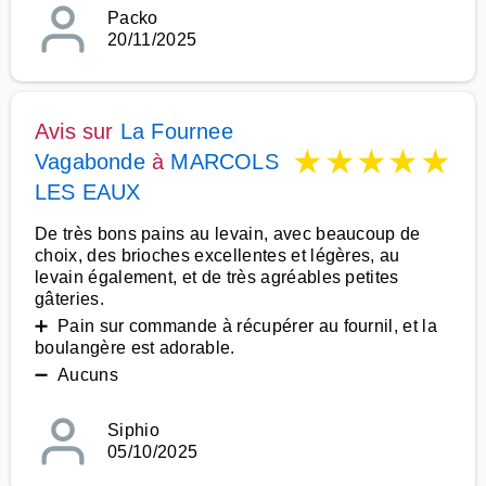
Packo
20/11/2025
Avis sur
La Fournee
★
★
★
★
★
Vagabonde
à
MARCOLS
LES EAUX
De très bons pains au levain, avec beaucoup de
choix, des brioches excellentes et légères, au
levain également, et de très agréables petites
gâteries.
➕ Pain sur commande à récupérer au fournil, et la
boulangère est adorable.
➖ Aucuns
Siphio
05/10/2025