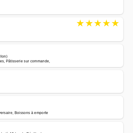
★
★
★
★
★
lon)
ues, Pâtisserie sur commande,
versaire, Boissons à emporte