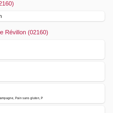
02160)
n
de Révillon (02160)
campagne, Pain sans gluten, P