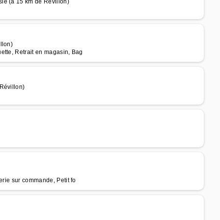
le (à 15 km de Révillon)
llon)
ette, Retrait en magasin, Bag
Révillon)
)
erie sur commande, Petit fo