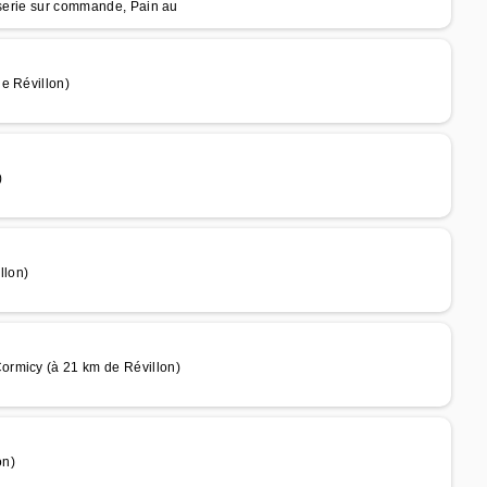
sserie sur commande, Pain au
e Révillon)
)
llon)
ormicy (à 21 km de Révillon)
on)