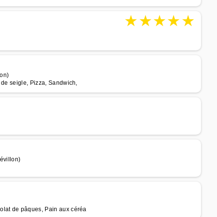
★
★
★
★
★
on)
 de seigle, Pizza, Sandwich,
évillon)
olat de pâques, Pain aux céréa