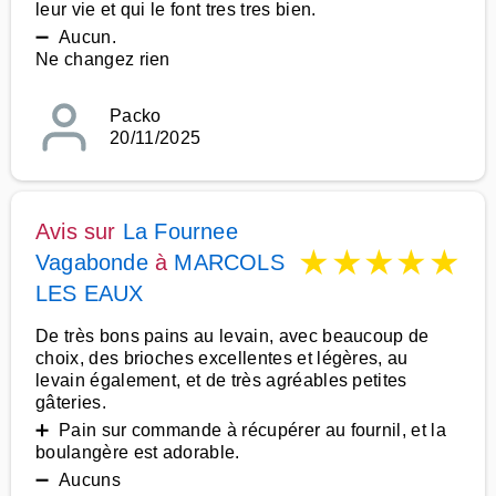
leur vie et qui le font tres tres bien.
➖ Aucun.
Ne changez rien
Packo
20/11/2025
Avis sur
La Fournee
★
★
★
★
★
Vagabonde
à
MARCOLS
LES EAUX
De très bons pains au levain, avec beaucoup de
choix, des brioches excellentes et légères, au
levain également, et de très agréables petites
gâteries.
➕ Pain sur commande à récupérer au fournil, et la
boulangère est adorable.
➖ Aucuns