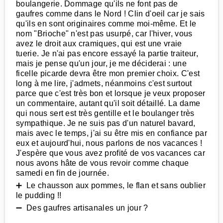
boulangerie. Dommage qu'ils ne font pas de
gaufres comme dans le Nord ! Clin d'oeil car je sais
qu'ils en sont originaires comme moi-même. Et le
nom "Brioche" n'est pas usurpé, car l'hiver, vous
avez le droit aux cramiques, qui est une vraie
tuerie. Je n'ai pas encore essayé la partie traiteur,
mais je pense qu'un jour, je me déciderai : une
ficelle picarde devra être mon premier choix. C'est
long à me lire, j'admets, néanmoins c'est surtout
parce que c'est très bon et lorsque je veux proposer
un commentaire, autant qu'il soit détaillé. La dame
qui nous sert est très gentille et le boulanger très
sympathique. Je ne suis pas d'un naturel bavard,
mais avec le temps, j'ai su être mis en confiance par
eux et aujourd'hui, nous parlons de nos vacances !
J'espère que vous avez profité de vos vacances car
nous avons hâte de vous revoir comme chaque
samedi en fin de journée.
➕ Le chausson aux pommes, le flan et sans oublier
le pudding !!
➖ Des gaufres artisanales un jour ?