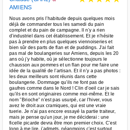
AMIENS
Nous avons pris l'habitude depuis quelques mois
déjà de commander tous les samedi du pain
complet et du pain de campagne. Il n'y a rien
d'industriel dans cet établissement. Et je n'hésite
pas à prendre en plus quelques viennoiseries et
bien sûr des parts de flan et de puddings. J'ai fait
pas mal de boulangeries sur Amiens, depuis les 20
ans où j'y habite, où je sélectionne toujours le
chausson aux pommes et un flan pour me faire une
idée de la qualité de l'artisan. Et il n'y a pas photos :
les deux meilleurs sont réunis dans cette
boulangerie. Dommage qu'ils ne font pas de
gaufres comme dans le Nord ! Clin d'oeil car je sais
qu'ils en sont originaires comme moi-même. Et le
nom "Brioche" n'est pas usurpé, car l'hiver, vous
avez le droit aux cramiques, qui est une vraie
tuerie. Je n'ai pas encore essayé la partie traiteur,
mais je pense qu'un jour, je me déciderai : une
ficelle picarde devra être mon premier choix. C'est
long à me lire, j'admets, néanmoins c'est surtout