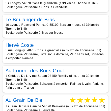
5 r Longwy 54870 Cons la grandville (à 39 km de Thonne le Thil)
Boulangerie Patisserie à Cons la Grandville
Le Boulanger de Bras
16 avenue Raymond Poincaré 55100 Bras sur meuse (à 39 km de
Thonne le Thil)
Boulangerie Patisserie à Bras sur Meuse
Hervé Coste
5 rue Longwy 54870 Cons la grandville (à 39 km de Thonne le Thil)
Boulangerie Patisserie, Livraison à domicile, Pain sans sel, Boissons
à emporter, Pain de
Au Fournil des Bons Gout
1 Château De Liry rue Sedan 08450 Remilly aillicourt (à 39 km de
Thonne le Thil)
Boulangerie Patisserie, Boissons à emporter, Pain au levain, Parking,
Pain de mie, Traiteu
★
★
★
★
★
Au Grain De Blé
1 r Jean Baptiste Gauche 54620 Beuveille (à 39 km de Thonne le Thil)
Boulangerie Patisserie à Beuveille