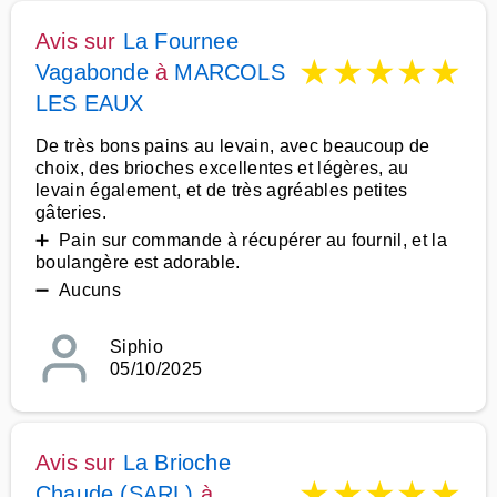
Avis sur
La Fournee
★
★
★
★
★
Vagabonde
à
MARCOLS
LES EAUX
De très bons pains au levain, avec beaucoup de
choix, des brioches excellentes et légères, au
levain également, et de très agréables petites
gâteries.
➕ Pain sur commande à récupérer au fournil, et la
boulangère est adorable.
➖ Aucuns
Siphio
05/10/2025
Avis sur
La Brioche
★
★
★
★
★
Chaude (SARL)
à