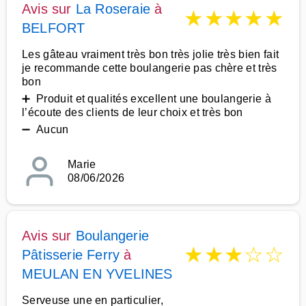
Avis sur
La Roseraie
à
★
★
★
★
★
BELFORT
Les gâteau vraiment très bon très jolie très bien fait
je recommande cette boulangerie pas chère et très
bon
➕ Produit et qualités excellent une boulangerie à
l’écoute des clients de leur choix et très bon
➖ Aucun
Marie
08/06/2026
Avis sur
Boulangerie
★
★
★
☆
☆
Pâtisserie Ferry
à
MEULAN EN YVELINES
Serveuse une en particulier,