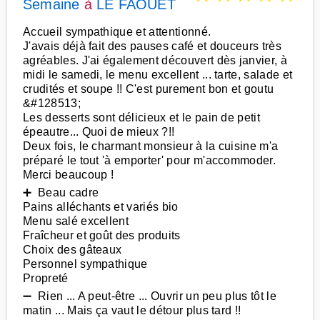
Semaine
à
LE FAOUET
Accueil sympathique et attentionné.
J'avais déjà fait des pauses café et douceurs très
agréables. J'ai également découvert dès janvier, à
midi le samedi, le menu excellent ... tarte, salade et
crudités et soupe !! C'est purement bon et goutu
&#128513;
Les desserts sont délicieux et le pain de petit
épeautre... Quoi de mieux ?!!
Deux fois, le charmant monsieur à la cuisine m'a
préparé le tout 'à emporter' pour m'accommoder.
Merci beaucoup !
➕ Beau cadre
Pains alléchants et variés bio
Menu salé excellent
Fraîcheur et goût des produits
Choix des gâteaux
Personnel sympathique
Propreté
➖ Rien ... A peut-être ... Ouvrir un peu plus tôt le
matin ... Mais ça vaut le détour plus tard !!