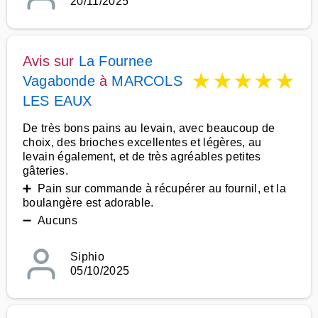
20/11/2025
Avis sur
La Fournee
★
★
★
★
★
Vagabonde
à
MARCOLS
LES EAUX
De très bons pains au levain, avec beaucoup de
choix, des brioches excellentes et légères, au
levain également, et de très agréables petites
gâteries.
➕ Pain sur commande à récupérer au fournil, et la
boulangère est adorable.
➖ Aucuns
Siphio
05/10/2025