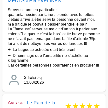
MEULAN EN YVELINES
Serveuse une en particulier,
quarantaine/cinquantaine , blonde avec lunettes.
J'étais arrivé à être servi la personne devant moi,
m'a dit que je pouvais passer prendre le pain
La "fameuse"serveuse me dit d'un ton à parler aux
chiens."La queue c'est la bas".cette brave personne
ne m'avait pas remarqué dans la file d'attente '!!!je
lui ai dit de nettoyer ses verres de lunettes !!!
➕ La baguette achetée était très bien!
➖ D'hommage que l'amabilité ne s'achète au
kilogramme!
Car certaines personnes pourraient s'en procurer !!!
Sifrotsipiq
13/03/2026
Avis sur
Le Pain de la
★
★
★
★
★