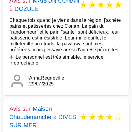
Avis sur
MAISON CONAN
★
★
★
★
★
à
DOZULE
Chaque fois quand je viens dans la région, j'achète
pains et patisseries chez Conan. Le pain du
"randonneur" et le pain "santé" sont délicieux, leur
patisserie est irrésistible. Leur millefeuille, le
millefeuille aux fruits, la pawlowa sont mes
préférées, mais j'essaye aussi d'autres spécialités.
➕ Le personnel est très aimable, le service
irréprochable
AnnaRegnéville
29/07/2025
Avis sur
Maison
★
★
★
★
☆
Chaudemanche
à
DIVES
SUR MER