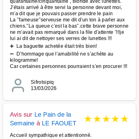
quarantaine/cinquantaine , blonde avec lunettes.
J'étais arrivé à être servi la personne devant moi,
m'a dit que je pouvais passer prendre le pain
La "fameuse"serveuse me dit d'un ton à parler aux
chiens."La queue c'est la bas".cette brave personne
ne m'avait pas remarqué dans la file d'attente '!!!je
lui ai dit de nettoyer ses verres de lunettes !!!
➕ La baguette achetée était très bien!
➖ D'hommage que l'amabilité ne s'achète au
kilogramme!
Car certaines personnes pourraient s'en procurer !!!
Sifrotsipiq
13/03/2026
Avis sur
Le Pain de la
★
★
★
★
★
Semaine
à
LE FAOUET
Accueil sympathique et attentionné.