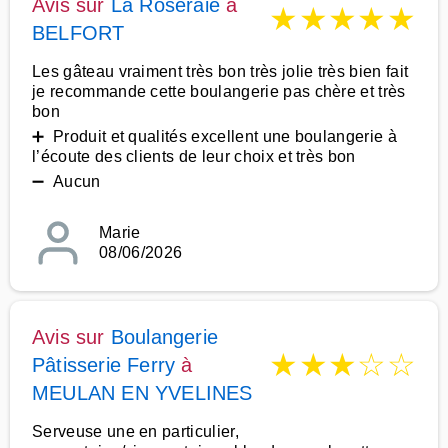
Avis sur
La Roseraie
à
★
★
★
★
★
BELFORT
Les gâteau vraiment très bon très jolie très bien fait
je recommande cette boulangerie pas chère et très
bon
➕ Produit et qualités excellent une boulangerie à
l’écoute des clients de leur choix et très bon
➖ Aucun
Marie
08/06/2026
Avis sur
Boulangerie
★
★
★
☆
☆
Pâtisserie Ferry
à
MEULAN EN YVELINES
Serveuse une en particulier,