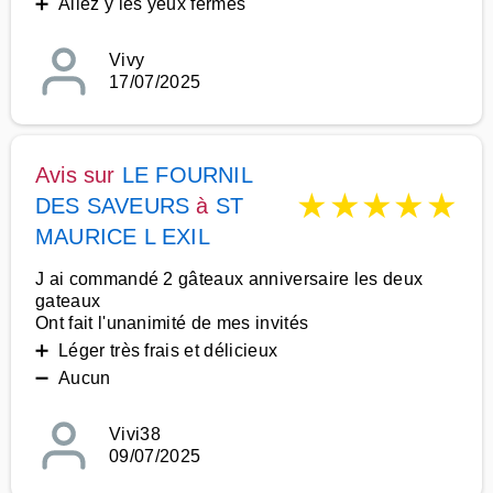
➕ Allez y les yeux fermés
Vivy
17/07/2025
Avis sur
LE FOURNIL
★
★
★
★
★
DES SAVEURS
à
ST
MAURICE L EXIL
J ai commandé 2 gâteaux anniversaire les deux
gateaux
Ont fait l'unanimité de mes invités
➕ Léger très frais et délicieux
➖ Aucun
Vivi38
09/07/2025