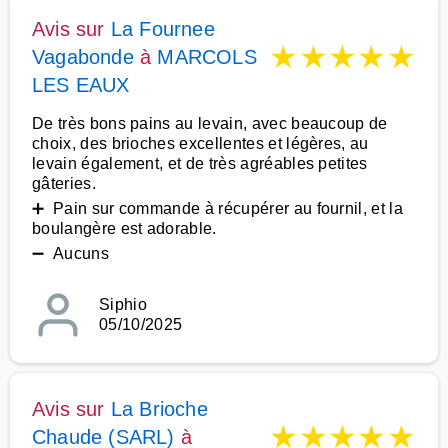
Avis sur
La Fournee
★
★
★
★
★
Vagabonde
à
MARCOLS
LES EAUX
De très bons pains au levain, avec beaucoup de
choix, des brioches excellentes et légères, au
levain également, et de très agréables petites
gâteries.
➕ Pain sur commande à récupérer au fournil, et la
boulangère est adorable.
➖ Aucuns
Siphio
05/10/2025
Avis sur
La Brioche
★
★
★
★
★
Chaude (SARL)
à