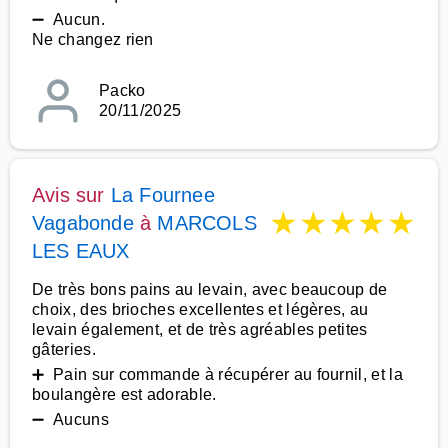
➖ Aucun.
Ne changez rien
Packo
20/11/2025
Avis sur
La Fournee
★
★
★
★
★
Vagabonde
à
MARCOLS
LES EAUX
De très bons pains au levain, avec beaucoup de
choix, des brioches excellentes et légères, au
levain également, et de très agréables petites
gâteries.
➕ Pain sur commande à récupérer au fournil, et la
boulangère est adorable.
➖ Aucuns