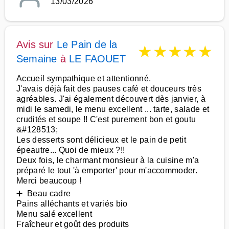
13/03/2026
Avis sur
Le Pain de la
★
★
★
★
★
Semaine
à
LE FAOUET
Accueil sympathique et attentionné.
J'avais déjà fait des pauses café et douceurs très
agréables. J'ai également découvert dès janvier, à
midi le samedi, le menu excellent ... tarte, salade et
crudités et soupe !! C'est purement bon et goutu
&#128513;
Les desserts sont délicieux et le pain de petit
épeautre... Quoi de mieux ?!!
Deux fois, le charmant monsieur à la cuisine m'a
préparé le tout 'à emporter' pour m'accommoder.
Merci beaucoup !
➕ Beau cadre
Pains alléchants et variés bio
Menu salé excellent
Fraîcheur et goût des produits