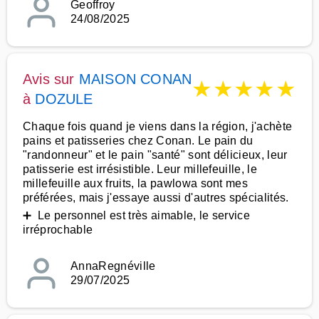
Geoffroy
24/08/2025
Avis sur
MAISON CONAN
★
★
★
★
★
à
DOZULE
Chaque fois quand je viens dans la région, j'achète
pains et patisseries chez Conan. Le pain du
"randonneur" et le pain "santé" sont délicieux, leur
patisserie est irrésistible. Leur millefeuille, le
millefeuille aux fruits, la pawlowa sont mes
préférées, mais j'essaye aussi d'autres spécialités.
➕ Le personnel est très aimable, le service
irréprochable
AnnaRegnéville
29/07/2025