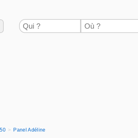
150
Panel Adéline