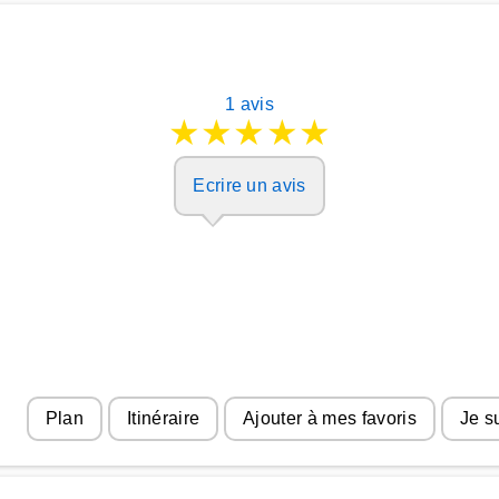
1 avis
★
★
★
★
★
Ecrire un avis
Plan
Itinéraire
Ajouter à mes favoris
Je s