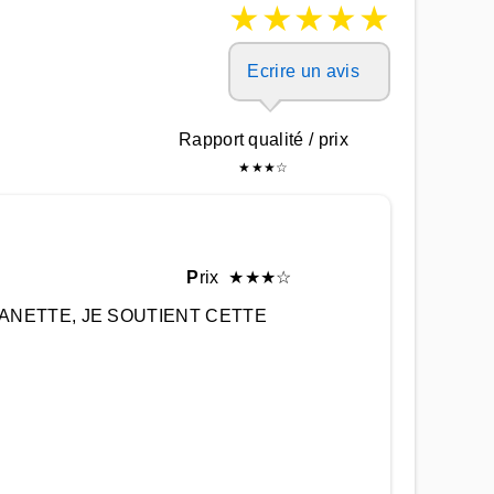
★
★
★
★
★
Ecrire un avis
Rapport qualité / prix
★
★
★
☆
P
rix
★
★
★
☆
ette BANETTE, JE SOUTIENT CETTE