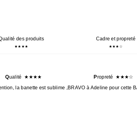
Qualité des produits
Cadre et propreté
★
★
★
★
★
★
★
☆
Q
ualité
★
★
★
★
P
ropreté
★
★
★
☆
étention, la banette est sublime ,BRAVO à Adeline pour c