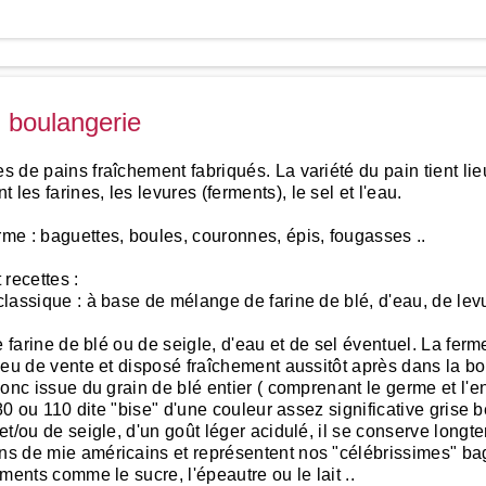
n boulangerie
s de pains fraîchement fabriqués. La variété du pain tient lie
les farines, les levures (ferments), le sel et l'eau.
rme : baguettes, boules, couronnes, épis, fougasses ..
recettes :
classique : à base de mélange de farine de blé, d'eau, de levu
de farine de blé ou de seigle, d'eau et de sel éventuel. La ferm
lieu de vente et disposé fraîchement aussitôt après dans la bo
 donc issue du grain de blé entier ( comprenant le germe et l'
e 80 ou 110 dite "bise" d'une couleur assez significative grise b
 et/ou de seigle, d'un goût léger acidulé, il se conserve longt
ins de mie américains et représentent nos "célébrissimes" ba
iments comme le sucre, l'épeautre ou le lait ..