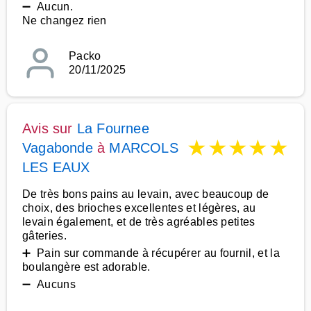
➖ Aucun.
Ne changez rien
Packo
20/11/2025
Avis sur
La Fournee
★
★
★
★
★
Vagabonde
à
MARCOLS
LES EAUX
De très bons pains au levain, avec beaucoup de
choix, des brioches excellentes et légères, au
levain également, et de très agréables petites
gâteries.
➕ Pain sur commande à récupérer au fournil, et la
boulangère est adorable.
➖ Aucuns