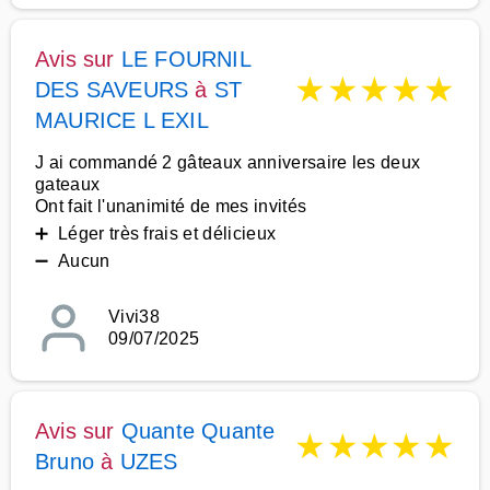
Avis sur
LE FOURNIL
★
★
★
★
★
DES SAVEURS
à
ST
MAURICE L EXIL
J ai commandé 2 gâteaux anniversaire les deux
gateaux
Ont fait l'unanimité de mes invités
➕ Léger très frais et délicieux
➖ Aucun
Vivi38
09/07/2025
Avis sur
Quante Quante
★
★
★
★
★
Bruno
à
UZES