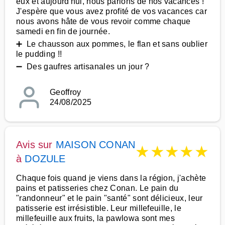
eux et aujourd'hui, nous parlons de nos vacances !
J'espère que vous avez profité de vos vacances car
nous avons hâte de vous revoir comme chaque
samedi en fin de journée.
➕ Le chausson aux pommes, le flan et sans oublier
le pudding !!
➖ Des gaufres artisanales un jour ?
Geoffroy
24/08/2025
Avis sur
MAISON CONAN
★
★
★
★
★
à
DOZULE
Chaque fois quand je viens dans la région, j'achète
pains et patisseries chez Conan. Le pain du
"randonneur" et le pain "santé" sont délicieux, leur
patisserie est irrésistible. Leur millefeuille, le
millefeuille aux fruits, la pawlowa sont mes