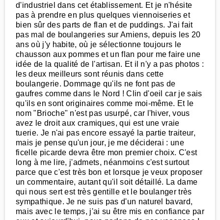
d'industriel dans cet établissement. Et je n'hésite
pas à prendre en plus quelques viennoiseries et
bien sûr des parts de flan et de puddings. J'ai fait
pas mal de boulangeries sur Amiens, depuis les 20
ans où j'y habite, où je sélectionne toujours le
chausson aux pommes et un flan pour me faire une
idée de la qualité de l'artisan. Et il n'y a pas photos :
les deux meilleurs sont réunis dans cette
boulangerie. Dommage qu'ils ne font pas de
gaufres comme dans le Nord ! Clin d'oeil car je sais
qu'ils en sont originaires comme moi-même. Et le
nom "Brioche" n'est pas usurpé, car l'hiver, vous
avez le droit aux cramiques, qui est une vraie
tuerie. Je n'ai pas encore essayé la partie traiteur,
mais je pense qu'un jour, je me déciderai : une
ficelle picarde devra être mon premier choix. C'est
long à me lire, j'admets, néanmoins c'est surtout
parce que c'est très bon et lorsque je veux proposer
un commentaire, autant qu'il soit détaillé. La dame
qui nous sert est très gentille et le boulanger très
sympathique. Je ne suis pas d'un naturel bavard,
mais avec le temps, j'ai su être mis en confiance par