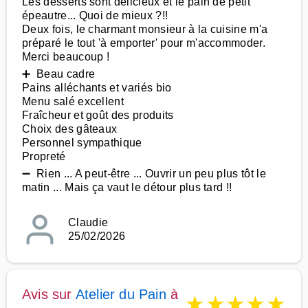
Les desserts sont délicieux et le pain de petit
épeautre... Quoi de mieux ?!!
Deux fois, le charmant monsieur à la cuisine m'a
préparé le tout 'à emporter' pour m'accommoder.
Merci beaucoup !
➕ Beau cadre
Pains alléchants et variés bio
Menu salé excellent
Fraîcheur et goût des produits
Choix des gâteaux
Personnel sympathique
Propreté
➖ Rien ... A peut-être ... Ouvrir un peu plus tôt le
matin ... Mais ça vaut le détour plus tard !!
Claudie
25/02/2026
Avis sur
Atelier du Pain
à
★
★
★
★
★