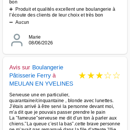
bon
➕ Produit et qualités excellent une boulangerie à
l’écoute des clients de leur choix et très bon
➖ Aucun
Marie
08/06/2026
Avis sur
Boulangerie
★
★
★
☆
☆
Pâtisserie Ferry
à
MEULAN EN YVELINES
Serveuse une en particulier,
quarantaine/cinquantaine , blonde avec lunettes.
J'étais arrivé à être servi la personne devant moi,
m'a dit que je pouvais passer prendre le pain
La "fameuse"serveuse me dit d'un ton à parler aux
chiens."La queue c'est la bas".cette brave personne
ne m'avait pas remarqué dans la file d'attente '!!!je