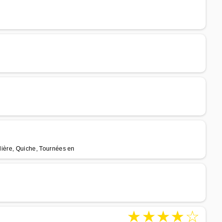
alière, Quiche, Tournées en
★
★
★
★
☆