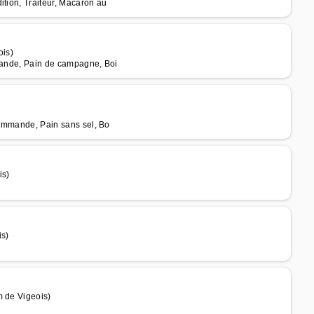
ition, Traiteur, Macaron au
ois)
mmande, Pain de campagne, Boi
 commande, Pain sans sel, Bo
is)
is)
m de Vigeois)