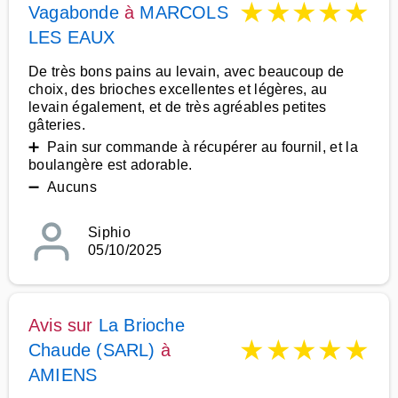
★
★
★
★
★
Vagabonde
à
MARCOLS
LES EAUX
De très bons pains au levain, avec beaucoup de
choix, des brioches excellentes et légères, au
levain également, et de très agréables petites
gâteries.
➕ Pain sur commande à récupérer au fournil, et la
boulangère est adorable.
➖ Aucuns
Siphio
05/10/2025
Avis sur
La Brioche
★
★
★
★
★
Chaude (SARL)
à
AMIENS