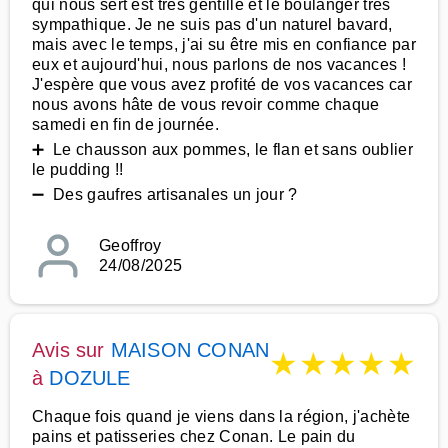
qui nous sert est très gentille et le boulanger très
sympathique. Je ne suis pas d'un naturel bavard,
mais avec le temps, j'ai su être mis en confiance par
eux et aujourd'hui, nous parlons de nos vacances !
J'espère que vous avez profité de vos vacances car
nous avons hâte de vous revoir comme chaque
samedi en fin de journée.
➕ Le chausson aux pommes, le flan et sans oublier
le pudding !!
➖ Des gaufres artisanales un jour ?
Geoffroy
24/08/2025
Avis sur
MAISON CONAN
★
★
★
★
★
à
DOZULE
Chaque fois quand je viens dans la région, j'achète
pains et patisseries chez Conan. Le pain du