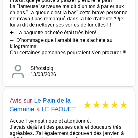
m'a dit que je pouvais passer prendre le pain
La "fameuse"serveuse me dit d'un ton à parler aux
chiens."La queue c'est la bas".cette brave personne
ne m'avait pas remarqué dans la file d'attente '!!!je
lui ai dit de nettoyer ses verres de lunettes !!!
➕ La baguette achetée était très bien!
➖ D'hommage que l'amabilité ne s'achète au
kilogramme!
Car certaines personnes pourraient s'en procurer !!!
Sifrotsipiq
13/03/2026
Avis sur
Le Pain de la
★
★
★
★
★
Semaine
à
LE FAOUET
Accueil sympathique et attentionné.
J'avais déjà fait des pauses café et douceurs très
agréables. J'ai également découvert dès janvier, à