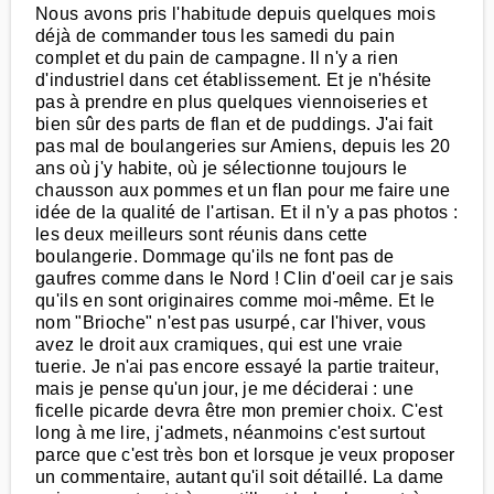
Nous avons pris l'habitude depuis quelques mois
déjà de commander tous les samedi du pain
complet et du pain de campagne. Il n'y a rien
d'industriel dans cet établissement. Et je n'hésite
pas à prendre en plus quelques viennoiseries et
bien sûr des parts de flan et de puddings. J'ai fait
pas mal de boulangeries sur Amiens, depuis les 20
ans où j'y habite, où je sélectionne toujours le
chausson aux pommes et un flan pour me faire une
idée de la qualité de l'artisan. Et il n'y a pas photos :
les deux meilleurs sont réunis dans cette
boulangerie. Dommage qu'ils ne font pas de
gaufres comme dans le Nord ! Clin d'oeil car je sais
qu'ils en sont originaires comme moi-même. Et le
nom "Brioche" n'est pas usurpé, car l'hiver, vous
avez le droit aux cramiques, qui est une vraie
tuerie. Je n'ai pas encore essayé la partie traiteur,
mais je pense qu'un jour, je me déciderai : une
ficelle picarde devra être mon premier choix. C'est
long à me lire, j'admets, néanmoins c'est surtout
parce que c'est très bon et lorsque je veux proposer
un commentaire, autant qu'il soit détaillé. La dame