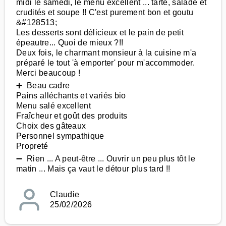
midi le samedi, le menu excellent ... tarte, salade et
crudités et soupe !! C'est purement bon et goutu
&#128513;
Les desserts sont délicieux et le pain de petit
épeautre... Quoi de mieux ?!!
Deux fois, le charmant monsieur à la cuisine m'a
préparé le tout 'à emporter' pour m'accommoder.
Merci beaucoup !
➕ Beau cadre
Pains alléchants et variés bio
Menu salé excellent
Fraîcheur et goût des produits
Choix des gâteaux
Personnel sympathique
Propreté
➖ Rien ... A peut-être ... Ouvrir un peu plus tôt le
matin ... Mais ça vaut le détour plus tard !!
Claudie
25/02/2026