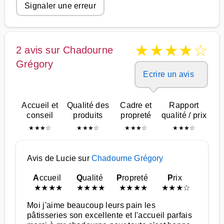
Signaler une erreur
★
★
★
★
☆
2 avis sur Chadourne
Grégory
Ecrire un avis
Accueil et
Qualité des
Cadre et
Rapport
conseil
produits
propreté
qualité / prix
★
★
★
☆
★
★
★
☆
★
★
★
☆
★
★
★
☆
Avis de Lucie sur
Chadourne Grégory
A
ccueil
Q
ualité
P
ropreté
P
rix
★
★
★
★
★
★
★
★
★
★
★
★
★
★
★
☆
Moi j'aime beaucoup leurs pain les
pâtisseries son excellente et l'accueil parfais