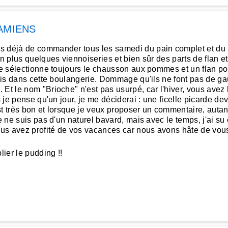
AMIENS
s déjà de commander tous les samedi du pain complet et du pa
en plus quelques viennoiseries et bien sûr des parts de flan e
je sélectionne toujours le chausson aux pommes et un flan pour
unis dans cette boulangerie. Dommage qu'ils ne font pas de ga
Et le nom "Brioche" n'est pas usurpé, car l'hiver, vous avez l
s je pense qu'un jour, je me déciderai : une ficelle picarde de
t très bon et lorsque je veux proposer un commentaire, autant 
e ne suis pas d'un naturel bavard, mais avec le temps, j'ai su
ous avez profité de vos vacances car nous avons hâte de vo
ier le pudding !!