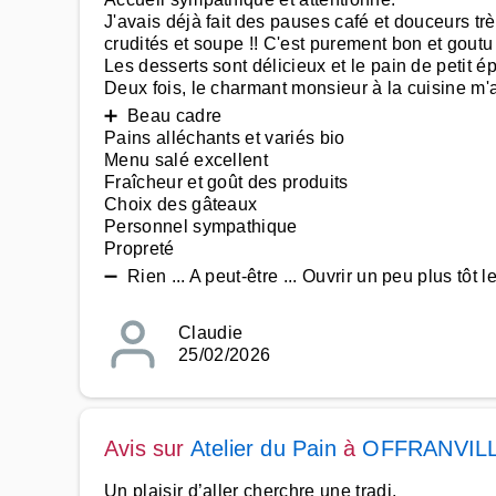
J'avais déjà fait des pauses café et douceurs trè
crudités et soupe !! C'est purement bon et gout
Les desserts sont délicieux et le pain de petit é
Deux fois, le charmant monsieur à la cuisine m'
➕ Beau cadre
Pains alléchants et variés bio
Menu salé excellent
Fraîcheur et goût des produits
Choix des gâteaux
Personnel sympathique
Propreté
➖ Rien ... A peut-être ... Ouvrir un peu plus tôt le
Claudie
25/02/2026
Avis sur
Atelier du Pain
à
OFFRANVIL
Un plaisir d’aller cherchre une tradi.