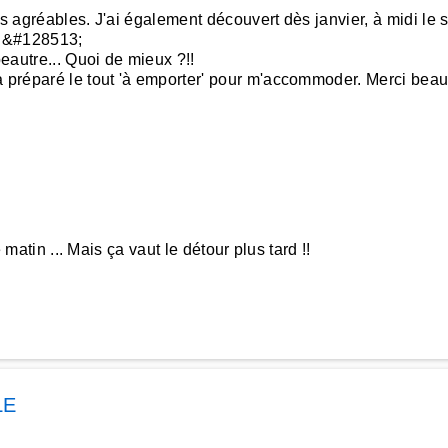
s agréables. J'ai également découvert dès janvier, à midi le s
u &#128513;
peautre... Quoi de mieux ?!!
a préparé le tout 'à emporter' pour m'accommoder. Merci bea
 matin ... Mais ça vaut le détour plus tard !!
LE