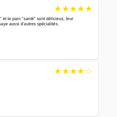
★
★
★
★
★
et le pain "santé" sont délicieux, leur
ssaye aussi d'autres spécialités.
★
★
★
★
☆