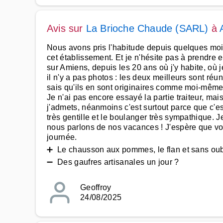
Avis sur
La Brioche Chaude (SARL)
à
Nous avons pris l'habitude depuis quelques moi
cet établissement. Et je n'hésite pas à prendre 
sur Amiens, depuis les 20 ans où j'y habite, où 
il n'y a pas photos : les deux meilleurs sont ré
sais qu'ils en sont originaires comme moi-même. 
Je n'ai pas encore essayé la partie traiteur, mai
j'admets, néanmoins c'est surtout parce que c'es
très gentille et le boulanger très sympathique. J
nous parlons de nos vacances ! J'espère que v
journée.
➕ Le chausson aux pommes, le flan et sans oubl
➖ Des gaufres artisanales un jour ?
Geoffroy
24/08/2025