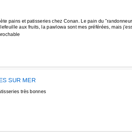
ète pains et patisseries chez Conan. Le pain du "randonneur" 
 millefeuille aux fruits, la pawlowa sont mes préférées, mais j'e
éprochable
ES SUR MER
âtisseries très bonnes