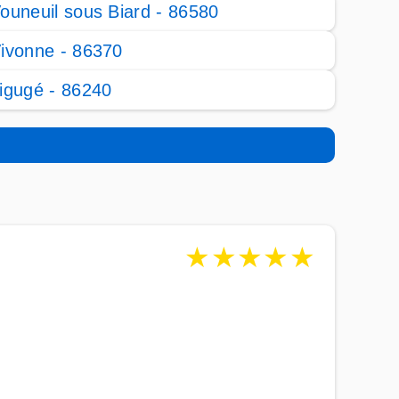
ouneuil sous Biard - 86580
ivonne - 86370
igugé - 86240
★
★
★
★
★