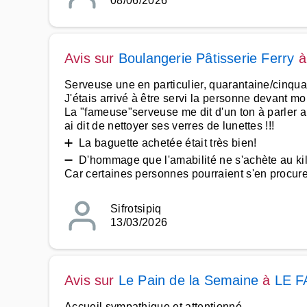
08/06/2026
Avis sur
Boulangerie Pâtisserie Ferry
Serveuse une en particulier, quarantaine/cinqua
J'étais arrivé à être servi la personne devant mo
La "fameuse"serveuse me dit d'un ton à parler au
ai dit de nettoyer ses verres de lunettes !!!
➕ La baguette achetée était très bien!
➖ D'hommage que l'amabilité ne s'achète au k
Car certaines personnes pourraient s'en procurer
Sifrotsipiq
13/03/2026
Avis sur
Le Pain de la Semaine
à
LE 
Accueil sympathique et attentionné.