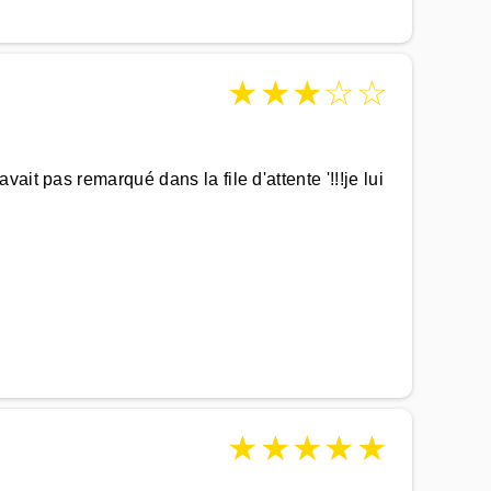
★
★
★
☆
☆
it pas remarqué dans la file d'attente '!!!je lui
★
★
★
★
★