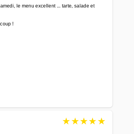
amedi, le menu excellent ... tarte, salade et
ucoup !
★
★
★
★
★