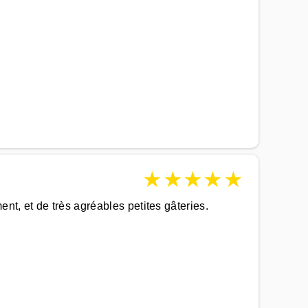
★
★
★
★
★
nt, et de très agréables petites gâteries.