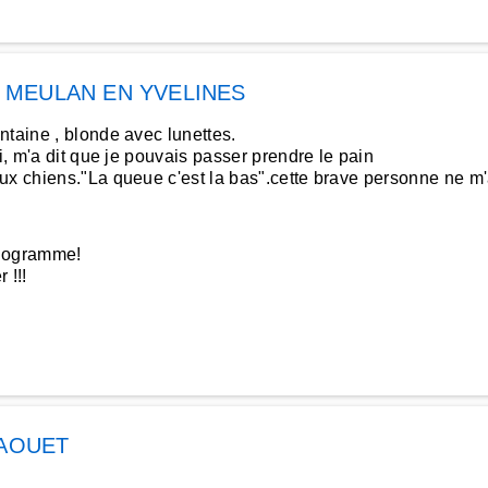
à
MEULAN EN YVELINES
ntaine , blonde avec lunettes.
i, m'a dit que je pouvais passer prendre le pain
x chiens."La queue c'est la bas".cette brave personne ne m'ava
ilogramme!
 !!!
FAOUET