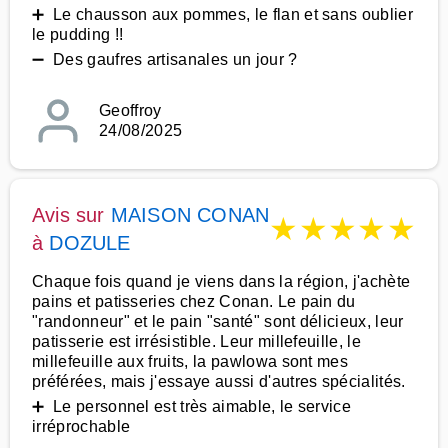
➕ Le chausson aux pommes, le flan et sans oublier
le pudding !!
➖ Des gaufres artisanales un jour ?
Geoffroy
24/08/2025
Avis sur
MAISON CONAN
★
★
★
★
★
à
DOZULE
Chaque fois quand je viens dans la région, j'achète
pains et patisseries chez Conan. Le pain du
"randonneur" et le pain "santé" sont délicieux, leur
patisserie est irrésistible. Leur millefeuille, le
millefeuille aux fruits, la pawlowa sont mes
préférées, mais j'essaye aussi d'autres spécialités.
➕ Le personnel est très aimable, le service
irréprochable