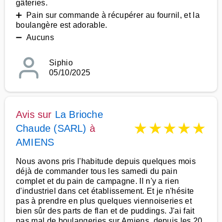
gâteries.
➕ Pain sur commande à récupérer au fournil, et la
boulangère est adorable.
➖ Aucuns
Siphio
05/10/2025
Avis sur
La Brioche
★
★
★
★
★
Chaude (SARL)
à
AMIENS
Nous avons pris l'habitude depuis quelques mois
déjà de commander tous les samedi du pain
complet et du pain de campagne. Il n'y a rien
d'industriel dans cet établissement. Et je n'hésite
pas à prendre en plus quelques viennoiseries et
bien sûr des parts de flan et de puddings. J'ai fait
pas mal de boulangeries sur Amiens, depuis les 20