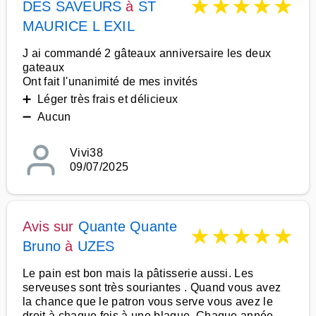
★
★
★
★
★
DES SAVEURS
à
ST
MAURICE L EXIL
J ai commandé 2 gâteaux anniversaire les deux
gateaux
Ont fait l'unanimité de mes invités
➕ Léger très frais et délicieux
➖ Aucun
Vivi38
09/07/2025
Avis sur
Quante Quante
★
★
★
★
★
Bruno
à
UZES
Le pain est bon mais la pâtisserie aussi. Les
serveuses sont très souriantes . Quand vous avez
la chance que le patron vous serve vous avez le
droit à chaque fois à une blague. Chaque année