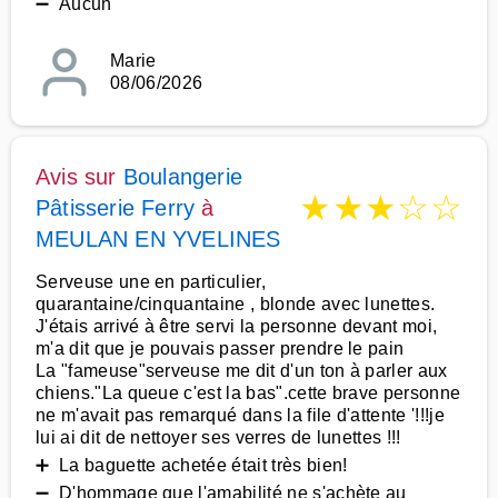
➖ Aucun
Marie
08/06/2026
Avis sur
Boulangerie
★
★
★
☆
☆
Pâtisserie Ferry
à
MEULAN EN YVELINES
Serveuse une en particulier,
quarantaine/cinquantaine , blonde avec lunettes.
J'étais arrivé à être servi la personne devant moi,
m'a dit que je pouvais passer prendre le pain
La "fameuse"serveuse me dit d'un ton à parler aux
chiens."La queue c'est la bas".cette brave personne
ne m'avait pas remarqué dans la file d'attente '!!!je
lui ai dit de nettoyer ses verres de lunettes !!!
➕ La baguette achetée était très bien!
➖ D'hommage que l'amabilité ne s'achète au