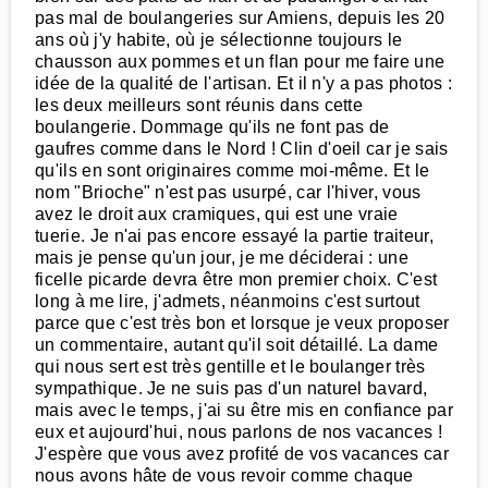
pas mal de boulangeries sur Amiens, depuis les 20
ans où j'y habite, où je sélectionne toujours le
chausson aux pommes et un flan pour me faire une
idée de la qualité de l'artisan. Et il n'y a pas photos :
les deux meilleurs sont réunis dans cette
boulangerie. Dommage qu'ils ne font pas de
gaufres comme dans le Nord ! Clin d'oeil car je sais
qu'ils en sont originaires comme moi-même. Et le
nom "Brioche" n'est pas usurpé, car l'hiver, vous
avez le droit aux cramiques, qui est une vraie
tuerie. Je n'ai pas encore essayé la partie traiteur,
mais je pense qu'un jour, je me déciderai : une
ficelle picarde devra être mon premier choix. C'est
long à me lire, j'admets, néanmoins c'est surtout
parce que c'est très bon et lorsque je veux proposer
un commentaire, autant qu'il soit détaillé. La dame
qui nous sert est très gentille et le boulanger très
sympathique. Je ne suis pas d'un naturel bavard,
mais avec le temps, j'ai su être mis en confiance par
eux et aujourd'hui, nous parlons de nos vacances !
J'espère que vous avez profité de vos vacances car
nous avons hâte de vous revoir comme chaque