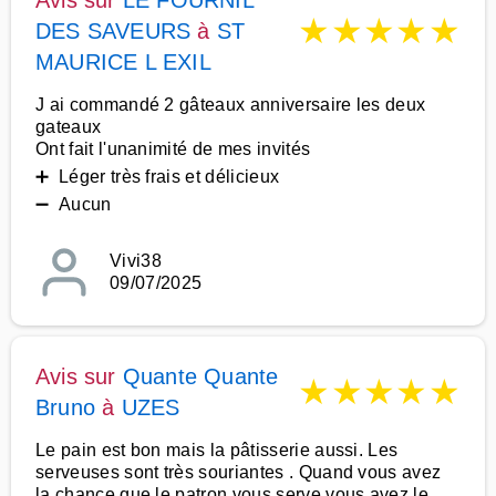
Avis sur
LE FOURNIL
★
★
★
★
★
DES SAVEURS
à
ST
MAURICE L EXIL
J ai commandé 2 gâteaux anniversaire les deux
gateaux
Ont fait l'unanimité de mes invités
➕ Léger très frais et délicieux
➖ Aucun
Vivi38
09/07/2025
Avis sur
Quante Quante
★
★
★
★
★
Bruno
à
UZES
Le pain est bon mais la pâtisserie aussi. Les
serveuses sont très souriantes . Quand vous avez
la chance que le patron vous serve vous avez le