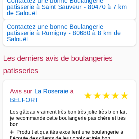
Contactez une bonne Boulangerie
patisserie à Saint Sauveur - 80470 à 7 km
de Salouël
Contactez une bonne Boulangerie
patisserie à Rumigny - 80680 à 8 km de
Salouël
Les derniers avis de boulangeries
patisseries
Avis sur
La Roseraie
à
★
★
★
★
★
BELFORT
Les gâteau vraiment très bon très jolie très bien fait
je recommande cette boulangerie pas chère et très
bon
➕ Produit et qualités excellent une boulangerie à
l’écoute des clients de leur choix et très bon