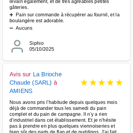
levain également, et de très agréables petites
gâteries.
➕ Pain sur commande à récupérer au fournil, et la
boulangère est adorable.
➖ Aucuns
Siphio
05/10/2025
Avis sur
La Brioche
★
★
★
★
★
Chaude (SARL)
à
AMIENS
Nous avons pris l'habitude depuis quelques mois
déjà de commander tous les samedi du pain
complet et du pain de campagne. Il n'y a rien
d'industriel dans cet établissement. Et je n'hésite
pas à prendre en plus quelques viennoiseries et
bien sûr des parts de flan et de puddings. J'ai fait