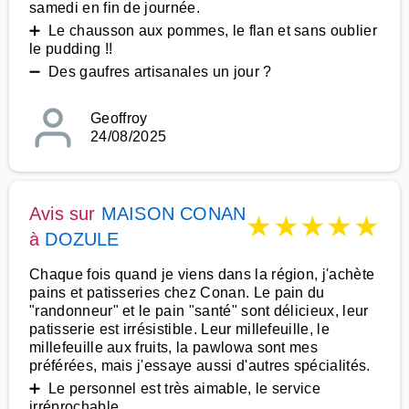
samedi en fin de journée.
➕ Le chausson aux pommes, le flan et sans oublier
le pudding !!
➖ Des gaufres artisanales un jour ?
Geoffroy
24/08/2025
Avis sur
MAISON CONAN
★
★
★
★
★
à
DOZULE
Chaque fois quand je viens dans la région, j'achète
pains et patisseries chez Conan. Le pain du
"randonneur" et le pain "santé" sont délicieux, leur
patisserie est irrésistible. Leur millefeuille, le
millefeuille aux fruits, la pawlowa sont mes
préférées, mais j'essaye aussi d'autres spécialités.
➕ Le personnel est très aimable, le service
irréprochable