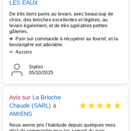
LES EAUX
De très bons pains au levain, avec beaucoup de
choix, des brioches excellentes et légères, au
levain également, et de très agréables petites
gâteries.
➕ Pain sur commande à récupérer au fournil, et la
boulangère est adorable.
➖ Aucuns
Siphio
05/10/2025
Avis sur
La Brioche
★
★
★
★
★
Chaude (SARL)
à
AMIENS
Nous avons pris l'habitude depuis quelques mois
déjà de commander tous les samedi du pain