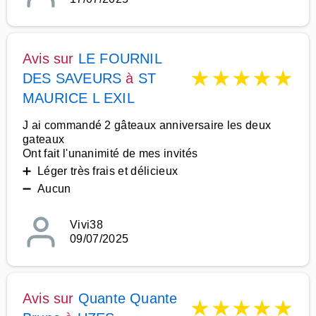
Avis sur
LE FOURNIL
★
★
★
★
★
DES SAVEURS
à
ST
MAURICE L EXIL
J ai commandé 2 gâteaux anniversaire les deux
gateaux
Ont fait l'unanimité de mes invités
➕ Léger très frais et délicieux
➖ Aucun
Vivi38
09/07/2025
Avis sur
Quante Quante
★
★
★
★
★