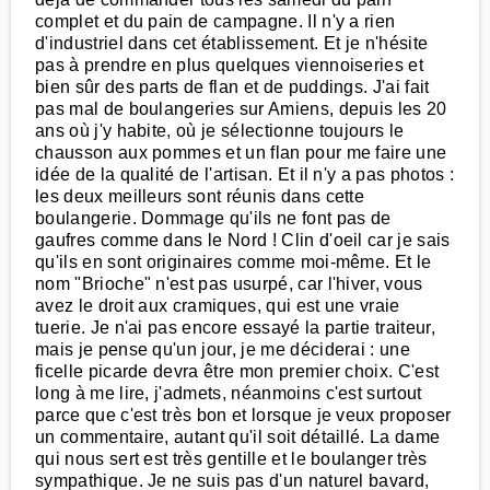
complet et du pain de campagne. Il n'y a rien
d'industriel dans cet établissement. Et je n'hésite
pas à prendre en plus quelques viennoiseries et
bien sûr des parts de flan et de puddings. J'ai fait
pas mal de boulangeries sur Amiens, depuis les 20
ans où j'y habite, où je sélectionne toujours le
chausson aux pommes et un flan pour me faire une
idée de la qualité de l'artisan. Et il n'y a pas photos :
les deux meilleurs sont réunis dans cette
boulangerie. Dommage qu'ils ne font pas de
gaufres comme dans le Nord ! Clin d'oeil car je sais
qu'ils en sont originaires comme moi-même. Et le
nom "Brioche" n'est pas usurpé, car l'hiver, vous
avez le droit aux cramiques, qui est une vraie
tuerie. Je n'ai pas encore essayé la partie traiteur,
mais je pense qu'un jour, je me déciderai : une
ficelle picarde devra être mon premier choix. C'est
long à me lire, j'admets, néanmoins c'est surtout
parce que c'est très bon et lorsque je veux proposer
un commentaire, autant qu'il soit détaillé. La dame
qui nous sert est très gentille et le boulanger très
sympathique. Je ne suis pas d'un naturel bavard,