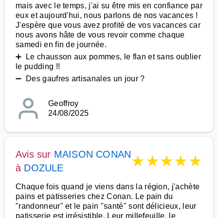
mais avec le temps, j'ai su être mis en confiance par
eux et aujourd'hui, nous parlons de nos vacances !
J'espère que vous avez profité de vos vacances car
nous avons hâte de vous revoir comme chaque
samedi en fin de journée.
➕ Le chausson aux pommes, le flan et sans oublier
le pudding !!
➖ Des gaufres artisanales un jour ?
Geoffroy
24/08/2025
Avis sur
MAISON CONAN
★
★
★
★
★
à
DOZULE
Chaque fois quand je viens dans la région, j'achète
pains et patisseries chez Conan. Le pain du
"randonneur" et le pain "santé" sont délicieux, leur
patisserie est irrésistible. Leur millefeuille, le