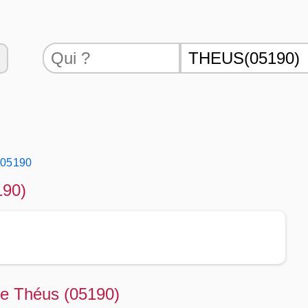
 05190
190)
 de Théus (05190)