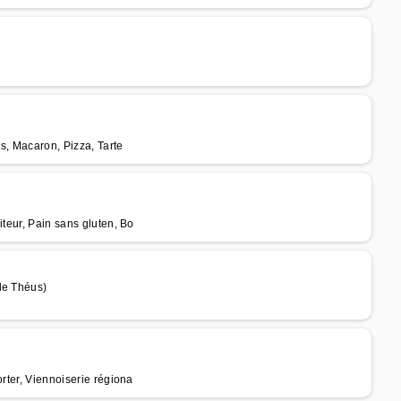
is, Macaron, Pizza, Tarte
iteur, Pain sans gluten, Bo
de Théus)
orter, Viennoiserie régiona