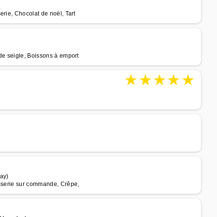
rie, Chocolat de noël, Tart
de seigle, Boissons à emport
★
★
★
★
★
lay)
isserie sur commande, Crêpe,