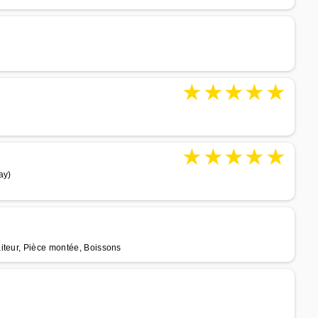
★
★
★
★
★
★
★
★
★
★
ay)
iteur, Pièce montée, Boissons