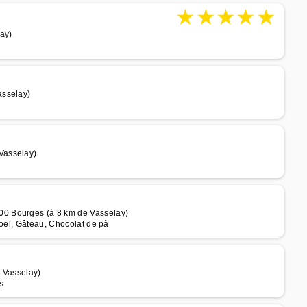
★
★
★
★
★
ay)
asselay)
Vasselay)
0 Bourges (à 8 km de Vasselay)
noël, Gâteau, Chocolat de pâ
e Vasselay)
s