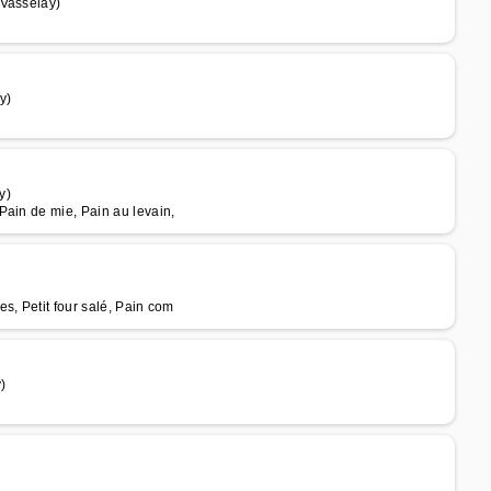
 Vasselay)
y)
y)
Pain de mie, Pain au levain,
s, Petit four salé, Pain com
)