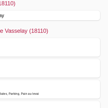
18110)
ay
de Vasselay (18110)
ales, Parking, Pain au levai