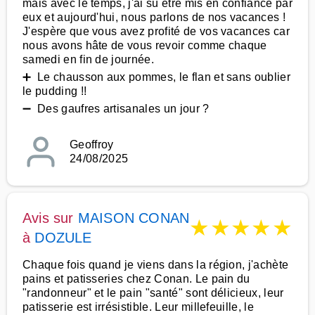
mais avec le temps, j'ai su être mis en confiance par
eux et aujourd'hui, nous parlons de nos vacances !
J'espère que vous avez profité de vos vacances car
nous avons hâte de vous revoir comme chaque
samedi en fin de journée.
➕ Le chausson aux pommes, le flan et sans oublier
le pudding !!
➖ Des gaufres artisanales un jour ?
Geoffroy
24/08/2025
Avis sur
MAISON CONAN
★
★
★
★
★
à
DOZULE
Chaque fois quand je viens dans la région, j'achète
pains et patisseries chez Conan. Le pain du
"randonneur" et le pain "santé" sont délicieux, leur
patisserie est irrésistible. Leur millefeuille, le