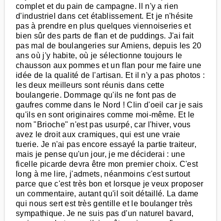
complet et du pain de campagne. Il n'y a rien
d'industriel dans cet établissement. Et je n'hésite
pas à prendre en plus quelques viennoiseries et
bien sûr des parts de flan et de puddings. J'ai fait
pas mal de boulangeries sur Amiens, depuis les 20
ans où j'y habite, où je sélectionne toujours le
chausson aux pommes et un flan pour me faire une
idée de la qualité de l'artisan. Et il n'y a pas photos :
les deux meilleurs sont réunis dans cette
boulangerie. Dommage qu'ils ne font pas de
gaufres comme dans le Nord ! Clin d'oeil car je sais
qu'ils en sont originaires comme moi-même. Et le
nom "Brioche" n'est pas usurpé, car l'hiver, vous
avez le droit aux cramiques, qui est une vraie
tuerie. Je n'ai pas encore essayé la partie traiteur,
mais je pense qu'un jour, je me déciderai : une
ficelle picarde devra être mon premier choix. C'est
long à me lire, j'admets, néanmoins c'est surtout
parce que c'est très bon et lorsque je veux proposer
un commentaire, autant qu'il soit détaillé. La dame
qui nous sert est très gentille et le boulanger très
sympathique. Je ne suis pas d'un naturel bavard,