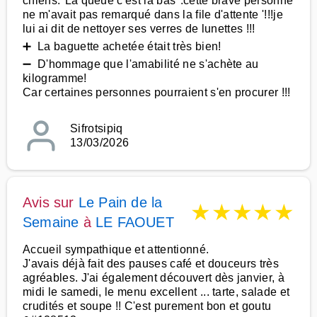
chiens."La queue c'est la bas".cette brave personne
ne m'avait pas remarqué dans la file d'attente '!!!je
lui ai dit de nettoyer ses verres de lunettes !!!
➕ La baguette achetée était très bien!
➖ D'hommage que l'amabilité ne s'achète au
kilogramme!
Car certaines personnes pourraient s'en procurer !!!
Sifrotsipiq
13/03/2026
Avis sur
Le Pain de la
★
★
★
★
★
Semaine
à
LE FAOUET
Accueil sympathique et attentionné.
J'avais déjà fait des pauses café et douceurs très
agréables. J'ai également découvert dès janvier, à
midi le samedi, le menu excellent ... tarte, salade et
crudités et soupe !! C'est purement bon et goutu