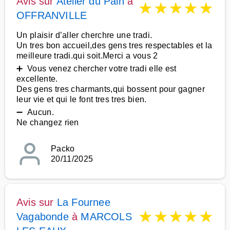
Avis sur
Atelier du Pain
à
★
★
★
★
★
OFFRANVILLE
Un plaisir d’aller cherchre une tradi.
Un tres bon accueil,des gens tres respectables et la
meilleure tradi.qui soit.Merci a vous 2
➕ Vous venez chercher votre tradi elle est
excellente.
Des gens tres charmants,qui bossent pour gagner
leur vie et qui le font tres tres bien.
➖ Aucun.
Ne changez rien
Packo
20/11/2025
Avis sur
La Fournee
★
★
★
★
★
Vagabonde
à
MARCOLS