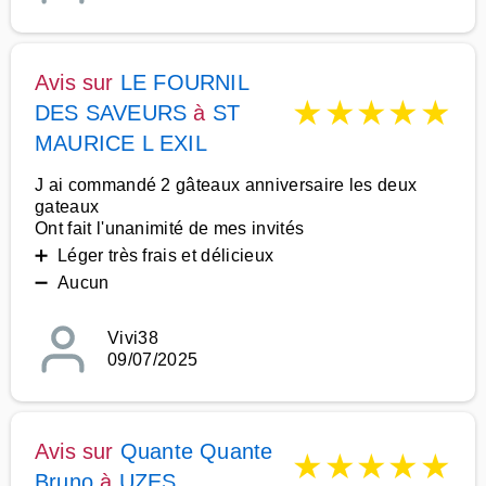
Avis sur
LE FOURNIL
★
★
★
★
★
DES SAVEURS
à
ST
MAURICE L EXIL
J ai commandé 2 gâteaux anniversaire les deux
gateaux
Ont fait l'unanimité de mes invités
➕ Léger très frais et délicieux
➖ Aucun
Vivi38
09/07/2025
Avis sur
Quante Quante
★
★
★
★
★
Bruno
à
UZES