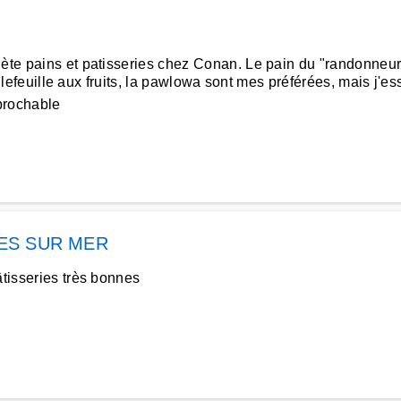
ète pains et patisseries chez Conan. Le pain du "randonneur" 
 millefeuille aux fruits, la pawlowa sont mes préférées, mais j'e
éprochable
ES SUR MER
âtisseries très bonnes