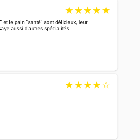
★
★
★
★
★
et le pain "santé" sont délicieux, leur
ssaye aussi d'autres spécialités.
★
★
★
★
☆