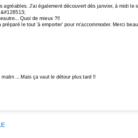
s agréables. J'ai également découvert dès janvier, à midi le s
u &#128513;
peautre... Quoi de mieux ?!!
a préparé le tout 'à emporter' pour m'accommoder. Merci bea
 matin ... Mais ça vaut le détour plus tard !!
LE