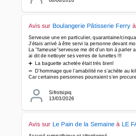
08/06/2026
Avis sur
Boulangerie Pâtisserie Ferry
Serveuse une en particulier, quarantaine/cinqua
J'étais arrivé à être servi la personne devant mo
La "fameuse"serveuse me dit d'un ton à parler au
ai dit de nettoyer ses verres de lunettes !!!
➕ La baguette achetée était très bien!
➖ D'hommage que l'amabilité ne s'achète au k
Car certaines personnes pourraient s'en procurer
Sifrotsipiq
13/03/2026
Avis sur
Le Pain de la Semaine
à
LE 
Accueil sympathique et attentionné.