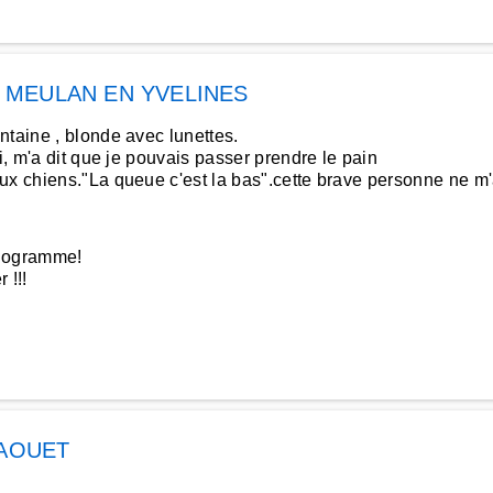
à
MEULAN EN YVELINES
ntaine , blonde avec lunettes.
i, m'a dit que je pouvais passer prendre le pain
x chiens."La queue c'est la bas".cette brave personne ne m'ava
ilogramme!
 !!!
FAOUET