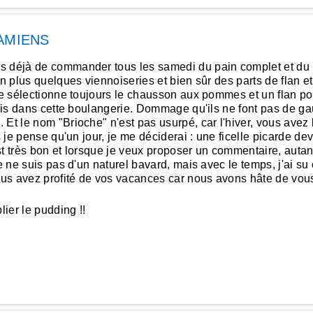
AMIENS
s déjà de commander tous les samedi du pain complet et du pa
en plus quelques viennoiseries et bien sûr des parts de flan e
je sélectionne toujours le chausson aux pommes et un flan pour
unis dans cette boulangerie. Dommage qu'ils ne font pas de ga
Et le nom "Brioche" n'est pas usurpé, car l'hiver, vous avez l
s je pense qu'un jour, je me déciderai : une ficelle picarde de
t très bon et lorsque je veux proposer un commentaire, autant 
e ne suis pas d'un naturel bavard, mais avec le temps, j'ai su
ous avez profité de vos vacances car nous avons hâte de vo
ier le pudding !!