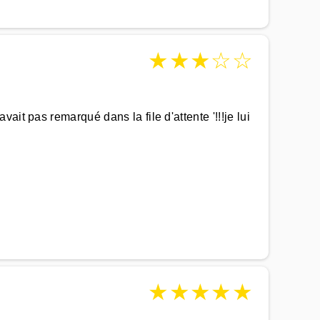
★
★
★
☆
☆
it pas remarqué dans la file d'attente '!!!je lui
★
★
★
★
★