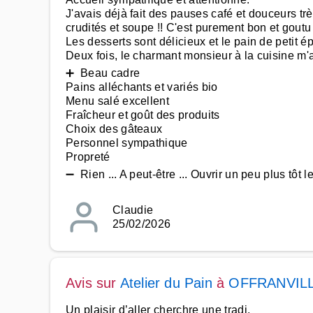
J'avais déjà fait des pauses café et douceurs trè
crudités et soupe !! C'est purement bon et gout
Les desserts sont délicieux et le pain de petit é
Deux fois, le charmant monsieur à la cuisine m'
➕ Beau cadre
Pains alléchants et variés bio
Menu salé excellent
Fraîcheur et goût des produits
Choix des gâteaux
Personnel sympathique
Propreté
➖ Rien ... A peut-être ... Ouvrir un peu plus tôt le
Claudie
25/02/2026
Avis sur
Atelier du Pain
à
OFFRANVIL
Un plaisir d’aller cherchre une tradi.