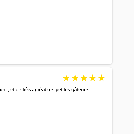
★
★
★
★
★
nt, et de très agréables petites gâteries.