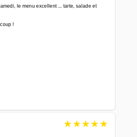
amedi, le menu excellent ... tarte, salade et
ucoup !
★
★
★
★
★