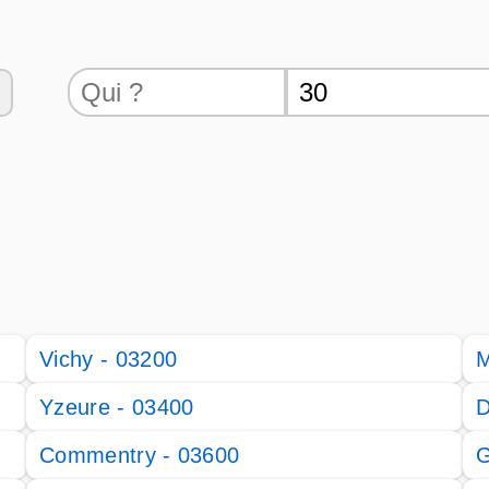
Vichy - 03200
M
Yzeure - 03400
D
Commentry - 03600
G