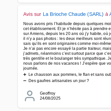
Avis sur
La Brioche Chaude (SARL)
à
Nous avons pris l'habitude depuis quelques moi
cet établissement. Et je n'hésite pas à prendre 
sur Amiens, depuis les 20 ans où j'y habite, où 
il n'y a pas photos : les deux meilleurs sont ré
sais qu'ils en sont originaires comme moi-même. 
Je n'ai pas encore essayé la partie traiteur, mai
j'admets, néanmoins c'est surtout parce que c'es
très gentille et le boulanger très sympathique. J
nous parlons de nos vacances ! J'espère que v
journée.
➕ Le chausson aux pommes, le flan et sans oubl
➖ Des gaufres artisanales un jour ?
Geoffroy
24/08/2025