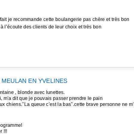
n fait je recommande cette boulangerie pas chère et très bon
 l’écoute des clients de leur choix et très bon
à
MEULAN EN YVELINES
ntaine , blonde avec lunettes.
i, m'a dit que je pouvais passer prendre le pain
x chiens."La queue c'est la bas".cette brave personne ne m'ava
ilogramme!
 !!!