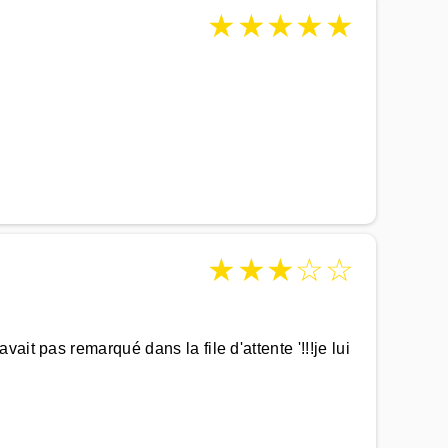
★
★
★
★
★
★
★
★
☆
☆
it pas remarqué dans la file d'attente '!!!je lui