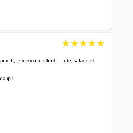
★
★
★
★
★
amedi, le menu excellent ... tarte, salade et
ucoup !