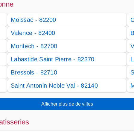
ronne
Moissac - 82200
C
Valence - 82400
B
Montech - 82700
V
Labastide Saint Pierre - 82370
L
Bressols - 82710
S
Saint Antonin Noble Val - 82140
M
Afficher plus de de villes
atisseries