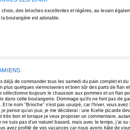
hoix, des brioches excellentes et légères, au levain égaleme
 la boulangère est adorable.
AMIENS
s déjà de commander tous les samedi du pain complet et du pa
en plus quelques viennoiseries et bien sûr des parts de flan e
je sélectionne toujours le chausson aux pommes et un flan pour
unis dans cette boulangerie. Dommage qu'ils ne font pas de ga
Et le nom "Brioche" n'est pas usurpé, car l'hiver, vous avez l
s je pense qu'un jour, je me déciderai : une ficelle picarde de
t très bon et lorsque je veux proposer un commentaire, autant 
e ne suis pas d'un naturel bavard, mais avec le temps, j'ai su
ous avez profité de vos vacances car nous avons hâte de vo