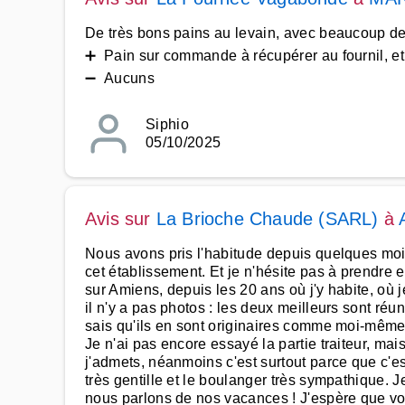
De très bons pains au levain, avec beaucoup de c
➕ Pain sur commande à récupérer au fournil, et
➖ Aucuns
Siphio
05/10/2025
Avis sur
La Brioche Chaude (SARL)
à
Nous avons pris l'habitude depuis quelques moi
cet établissement. Et je n'hésite pas à prendre 
sur Amiens, depuis les 20 ans où j'y habite, où 
il n'y a pas photos : les deux meilleurs sont ré
sais qu'ils en sont originaires comme moi-même. 
Je n'ai pas encore essayé la partie traiteur, mai
j'admets, néanmoins c'est surtout parce que c'es
très gentille et le boulanger très sympathique. J
nous parlons de nos vacances ! J'espère que v