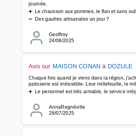
journée.
➕ Le chausson aux pommes, le flan et sans oubl
➖ Des gaufres artisanales un jour ?
Geoffroy
24/08/2025
Avis sur
MAISON CONAN
à
DOZULE
Chaque fois quand je viens dans la région, j'ach
patisserie est irrésistible. Leur millefeuille, le
➕ Le personnel est très aimable, le service irr
AnnaRegnéville
29/07/2025