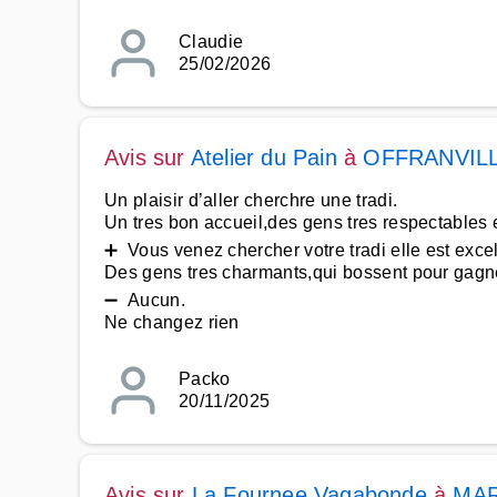
Claudie
25/02/2026
Avis sur
Atelier du Pain
à
OFFRANVIL
Un plaisir d’aller cherchre une tradi.
Un tres bon accueil,des gens tres respectables et
➕ Vous venez chercher votre tradi elle est excel
Des gens tres charmants,qui bossent pour gagner l
➖ Aucun.
Ne changez rien
Packo
20/11/2025
Avis sur
La Fournee Vagabonde
à
MAR