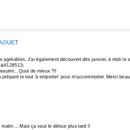
FAOUET
s agréables. J'ai également découvert dès janvier, à midi le s
u &#128513;
peautre... Quoi de mieux ?!!
a préparé le tout 'à emporter' pour m'accommoder. Merci bea
 matin ... Mais ça vaut le détour plus tard !!