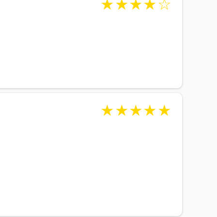
★
★
★
★
☆
★
★
★
★
★