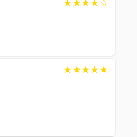
★
★
★
★
☆
★
★
★
★
★