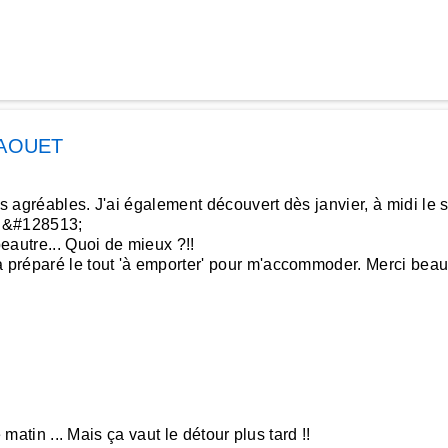
FAOUET
s agréables. J'ai également découvert dès janvier, à midi le s
u &#128513;
peautre... Quoi de mieux ?!!
a préparé le tout 'à emporter' pour m'accommoder. Merci bea
 matin ... Mais ça vaut le détour plus tard !!