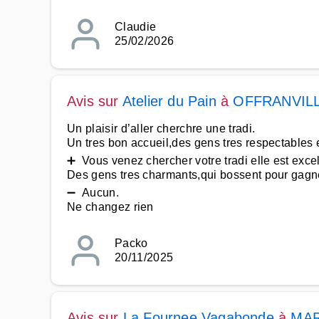
Claudie
25/02/2026
Avis sur
Atelier du Pain
à
OFFRANVIL
Un plaisir d’aller cherchre une tradi.
Un tres bon accueil,des gens tres respectables et
➕ Vous venez chercher votre tradi elle est excel
Des gens tres charmants,qui bossent pour gagner l
➖ Aucun.
Ne changez rien
Packo
20/11/2025
Avis sur
La Fournee Vagabonde
à
MAR