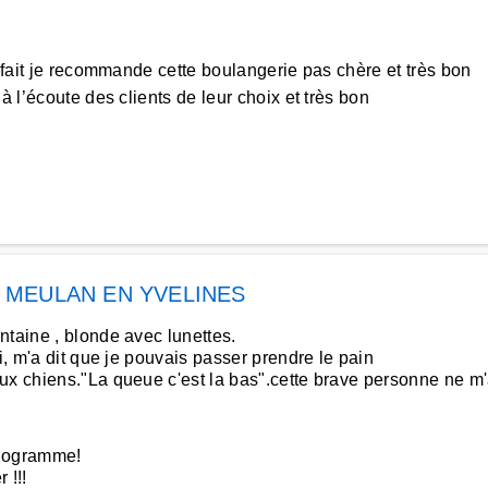
n fait je recommande cette boulangerie pas chère et très bon
 l’écoute des clients de leur choix et très bon
à
MEULAN EN YVELINES
ntaine , blonde avec lunettes.
i, m'a dit que je pouvais passer prendre le pain
x chiens."La queue c'est la bas".cette brave personne ne m'ava
ilogramme!
 !!!