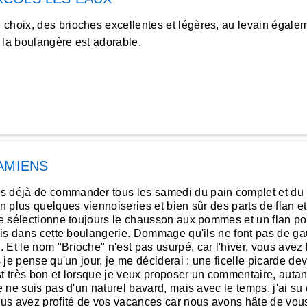
hoix, des brioches excellentes et légères, au levain égaleme
 la boulangère est adorable.
AMIENS
s déjà de commander tous les samedi du pain complet et du pa
en plus quelques viennoiseries et bien sûr des parts de flan e
je sélectionne toujours le chausson aux pommes et un flan pour
unis dans cette boulangerie. Dommage qu'ils ne font pas de ga
Et le nom "Brioche" n'est pas usurpé, car l'hiver, vous avez l
s je pense qu'un jour, je me déciderai : une ficelle picarde de
t très bon et lorsque je veux proposer un commentaire, autant 
e ne suis pas d'un naturel bavard, mais avec le temps, j'ai su
ous avez profité de vos vacances car nous avons hâte de vo