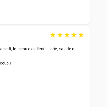
★
★
★
★
★
amedi, le menu excellent ... tarte, salade et
ucoup !