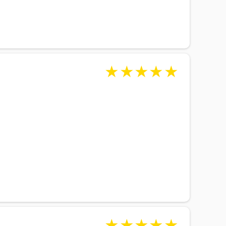
★
★
★
★
★
★
★
★
★
★