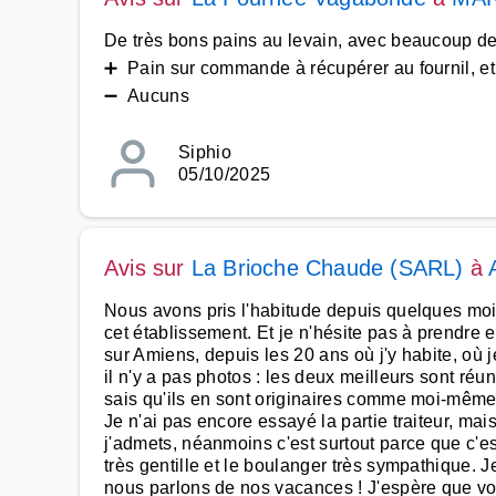
De très bons pains au levain, avec beaucoup de c
➕ Pain sur commande à récupérer au fournil, et
➖ Aucuns
Siphio
05/10/2025
Avis sur
La Brioche Chaude (SARL)
à
Nous avons pris l'habitude depuis quelques moi
cet établissement. Et je n'hésite pas à prendre 
sur Amiens, depuis les 20 ans où j'y habite, où 
il n'y a pas photos : les deux meilleurs sont ré
sais qu'ils en sont originaires comme moi-même. 
Je n'ai pas encore essayé la partie traiteur, mai
j'admets, néanmoins c'est surtout parce que c'es
très gentille et le boulanger très sympathique. J
nous parlons de nos vacances ! J'espère que v