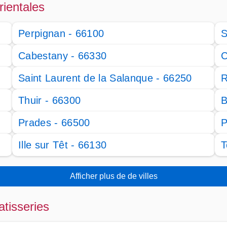
rientales
Perpignan - 66100
S
Cabestany - 66330
C
Saint Laurent de la Salanque - 66250
R
Thuir - 66300
B
Prades - 66500
P
Ille sur Têt - 66130
T
Afficher plus de de villes
atisseries