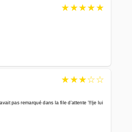
★
★
★
★
★
★
★
★
☆
☆
it pas remarqué dans la file d'attente '!!!je lui