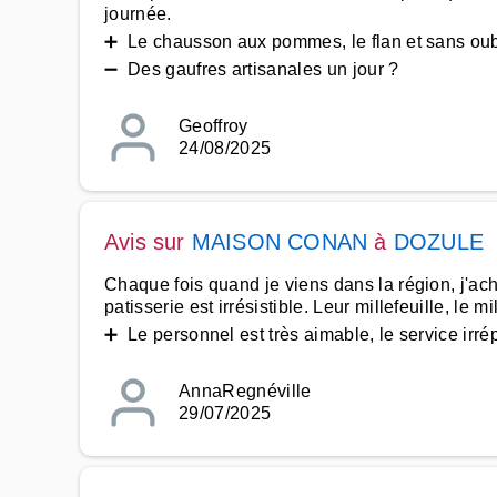
journée.
➕ Le chausson aux pommes, le flan et sans oubl
➖ Des gaufres artisanales un jour ?
Geoffroy
24/08/2025
Avis sur
MAISON CONAN
à
DOZULE
Chaque fois quand je viens dans la région, j'ach
patisserie est irrésistible. Leur millefeuille, le
➕ Le personnel est très aimable, le service irr
AnnaRegnéville
29/07/2025