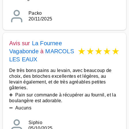
Packo
20/11/2025
Avis sur
La Fournee
★
★
★
★
★
Vagabonde
à
MARCOLS
LES EAUX
De très bons pains au levain, avec beaucoup de
choix, des brioches excellentes et légères, au
levain également, et de très agréables petites
gâteries.
➕ Pain sur commande à récupérer au fournil, et la
boulangère est adorable.
➖ Aucuns
Siphio
05/10/2025