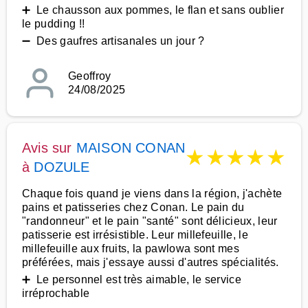
➕ Le chausson aux pommes, le flan et sans oublier
le pudding !!
➖ Des gaufres artisanales un jour ?
Geoffroy
24/08/2025
Avis sur
MAISON CONAN
★
★
★
★
★
à
DOZULE
Chaque fois quand je viens dans la région, j'achète
pains et patisseries chez Conan. Le pain du
"randonneur" et le pain "santé" sont délicieux, leur
patisserie est irrésistible. Leur millefeuille, le
millefeuille aux fruits, la pawlowa sont mes
préférées, mais j'essaye aussi d'autres spécialités.
➕ Le personnel est très aimable, le service
irréprochable