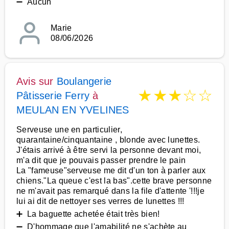
➖ Aucun
Marie
08/06/2026
Avis sur
Boulangerie
★
★
★
☆
☆
Pâtisserie Ferry
à
MEULAN EN YVELINES
Serveuse une en particulier,
quarantaine/cinquantaine , blonde avec lunettes.
J'étais arrivé à être servi la personne devant moi,
m'a dit que je pouvais passer prendre le pain
La "fameuse"serveuse me dit d'un ton à parler aux
chiens."La queue c'est la bas".cette brave personne
ne m'avait pas remarqué dans la file d'attente '!!!je
lui ai dit de nettoyer ses verres de lunettes !!!
➕ La baguette achetée était très bien!
➖ D'hommage que l'amabilité ne s'achète au