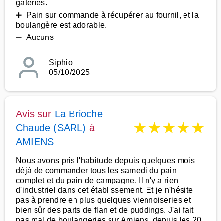
gâteries.
➕ Pain sur commande à récupérer au fournil, et la
boulangère est adorable.
➖ Aucuns
Siphio
05/10/2025
Avis sur
La Brioche
★
★
★
★
★
Chaude (SARL)
à
AMIENS
Nous avons pris l'habitude depuis quelques mois
déjà de commander tous les samedi du pain
complet et du pain de campagne. Il n'y a rien
d'industriel dans cet établissement. Et je n'hésite
pas à prendre en plus quelques viennoiseries et
bien sûr des parts de flan et de puddings. J'ai fait
pas mal de boulangeries sur Amiens, depuis les 20