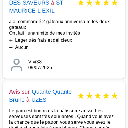
★
★
★
★
★
DES SAVEURS
à
ST
MAURICE L EXIL
J ai commandé 2 gâteaux anniversaire les deux
gateaux
Ont fait l'unanimité de mes invités
➕ Léger très frais et délicieux
➖ Aucun
Vivi38
09/07/2025
Avis sur
Quante Quante
★
★
★
★
★
Bruno
à
UZES
Le pain est bon mais la pâtisserie aussi. Les
serveuses sont très souriantes . Quand vous avez
la chance que le patron vous serve vous avez le
droit à chaque fois à une blague. Chaque année