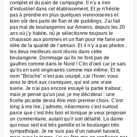
complet et du pain de campagne. Il n'y a rien
d'industriel dans cet établissement. Et je n'hésite
pas à prendre en plus quelques viennoiseries et
bien sûr des parts de flan et de puddings. J'ai fait
pas mal de boulangeries sur Amiens, depuis les 20
ans où j'y habite, où je sélectionne toujours le
chausson aux pommes et un flan pour me faire une
idée de la qualité de l'artisan. Et il n'y a pas photos :
les deux meilleurs sont réunis dans cette
boulangerie. Dommage qu'ils ne font pas de
gaufres comme dans le Nord ! Clin d'oeil car je sais
qu'ils en sont originaires comme moi-même. Et le
nom "Brioche" n'est pas usurpé, car l'hiver, vous
avez le droit aux cramiques, qui est une vraie
tuerie. Je n'ai pas encore essayé la partie traiteur,
mais je pense qu'un jour, je me déciderai : une
ficelle picarde devra être mon premier choix. C'est
long à me lire, j'admets, néanmoins c'est surtout
parce que c'est très bon et lorsque je veux proposer
un commentaire, autant qu'il soit détaillé. La dame
qui nous sert est très gentille et le boulanger très
sympathique. Je ne suis pas d'un naturel bavard,