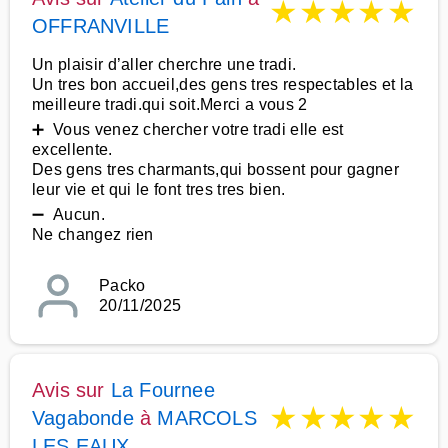
★
★
★
★
★
OFFRANVILLE
Un plaisir d’aller cherchre une tradi.
Un tres bon accueil,des gens tres respectables et la
meilleure tradi.qui soit.Merci a vous 2
➕ Vous venez chercher votre tradi elle est
excellente.
Des gens tres charmants,qui bossent pour gagner
leur vie et qui le font tres tres bien.
➖ Aucun.
Ne changez rien
Packo
20/11/2025
Avis sur
La Fournee
★
★
★
★
★
Vagabonde
à
MARCOLS
LES EAUX