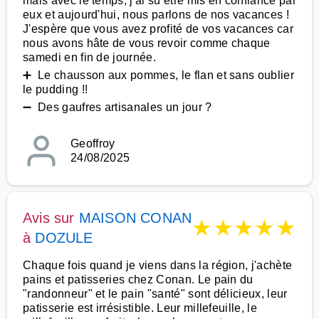
mais avec le temps, j'ai su être mis en confiance par
eux et aujourd'hui, nous parlons de nos vacances !
J'espère que vous avez profité de vos vacances car
nous avons hâte de vous revoir comme chaque
samedi en fin de journée.
➕ Le chausson aux pommes, le flan et sans oublier
le pudding !!
➖ Des gaufres artisanales un jour ?
Geoffroy
24/08/2025
Avis sur
MAISON CONAN
★
★
★
★
★
à
DOZULE
Chaque fois quand je viens dans la région, j'achète
pains et patisseries chez Conan. Le pain du
"randonneur" et le pain "santé" sont délicieux, leur
patisserie est irrésistible. Leur millefeuille, le