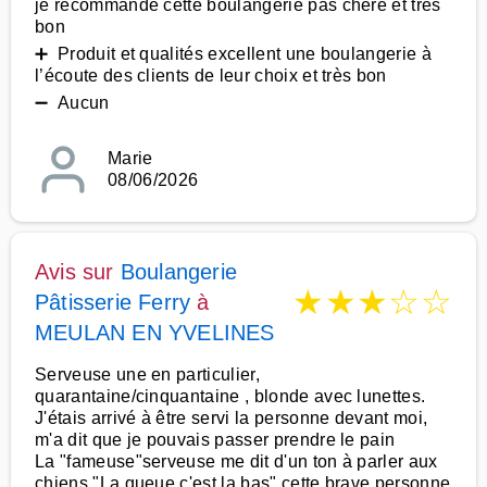
je recommande cette boulangerie pas chère et très
bon
➕ Produit et qualités excellent une boulangerie à
l’écoute des clients de leur choix et très bon
➖ Aucun
Marie
08/06/2026
Avis sur
Boulangerie
★
★
★
☆
☆
Pâtisserie Ferry
à
MEULAN EN YVELINES
Serveuse une en particulier,
quarantaine/cinquantaine , blonde avec lunettes.
J'étais arrivé à être servi la personne devant moi,
m'a dit que je pouvais passer prendre le pain
La "fameuse"serveuse me dit d'un ton à parler aux
chiens."La queue c'est la bas".cette brave personne