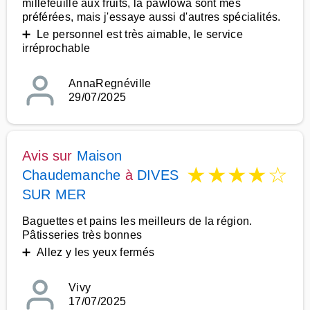
millefeuille aux fruits, la pawlowa sont mes
préférées, mais j'essaye aussi d'autres spécialités.
➕ Le personnel est très aimable, le service
irréprochable
AnnaRegnéville
29/07/2025
Avis sur
Maison
★
★
★
★
☆
Chaudemanche
à
DIVES
SUR MER
Baguettes et pains les meilleurs de la région.
Pâtisseries très bonnes
➕ Allez y les yeux fermés
Vivy
17/07/2025