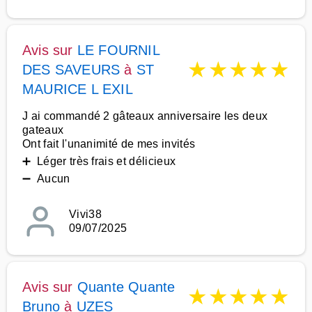
Avis sur
LE FOURNIL
★
★
★
★
★
DES SAVEURS
à
ST
MAURICE L EXIL
J ai commandé 2 gâteaux anniversaire les deux
gateaux
Ont fait l'unanimité de mes invités
➕ Léger très frais et délicieux
➖ Aucun
Vivi38
09/07/2025
Avis sur
Quante Quante
★
★
★
★
★
Bruno
à
UZES