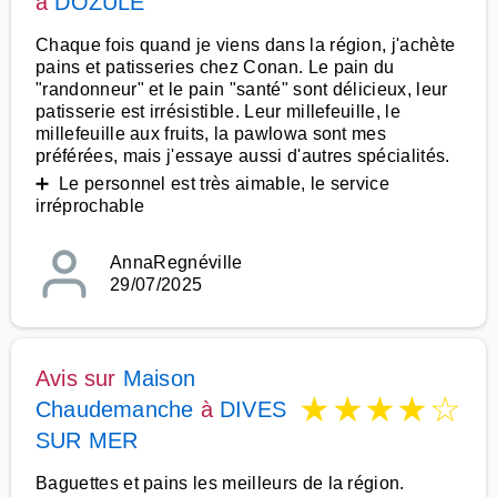
à
DOZULE
Chaque fois quand je viens dans la région, j'achète
pains et patisseries chez Conan. Le pain du
"randonneur" et le pain "santé" sont délicieux, leur
patisserie est irrésistible. Leur millefeuille, le
millefeuille aux fruits, la pawlowa sont mes
préférées, mais j'essaye aussi d'autres spécialités.
➕ Le personnel est très aimable, le service
irréprochable
AnnaRegnéville
29/07/2025
Avis sur
Maison
★
★
★
★
☆
Chaudemanche
à
DIVES
SUR MER
Baguettes et pains les meilleurs de la région.