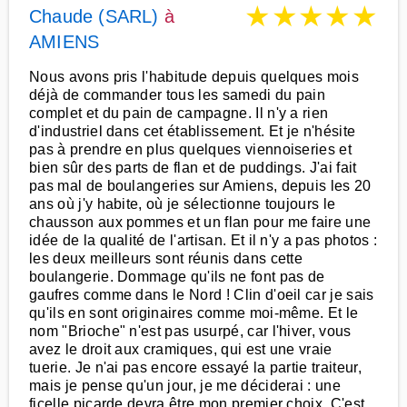
★
★
★
★
★
Chaude (SARL)
à
AMIENS
Nous avons pris l'habitude depuis quelques mois
déjà de commander tous les samedi du pain
complet et du pain de campagne. Il n'y a rien
d'industriel dans cet établissement. Et je n'hésite
pas à prendre en plus quelques viennoiseries et
bien sûr des parts de flan et de puddings. J'ai fait
pas mal de boulangeries sur Amiens, depuis les 20
ans où j'y habite, où je sélectionne toujours le
chausson aux pommes et un flan pour me faire une
idée de la qualité de l'artisan. Et il n'y a pas photos :
les deux meilleurs sont réunis dans cette
boulangerie. Dommage qu'ils ne font pas de
gaufres comme dans le Nord ! Clin d'oeil car je sais
qu'ils en sont originaires comme moi-même. Et le
nom "Brioche" n'est pas usurpé, car l'hiver, vous
avez le droit aux cramiques, qui est une vraie
tuerie. Je n'ai pas encore essayé la partie traiteur,
mais je pense qu'un jour, je me déciderai : une
ficelle picarde devra être mon premier choix. C'est