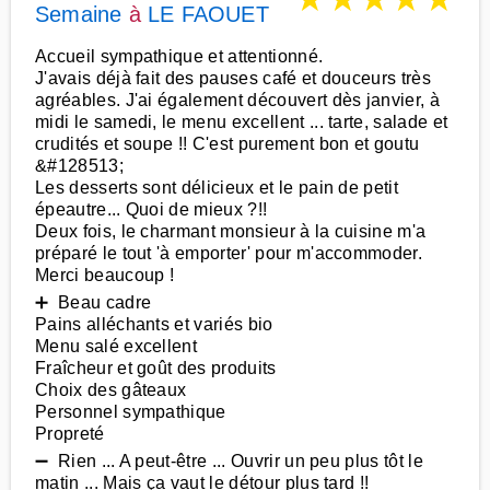
Semaine
à
LE FAOUET
Accueil sympathique et attentionné.
J'avais déjà fait des pauses café et douceurs très
agréables. J'ai également découvert dès janvier, à
midi le samedi, le menu excellent ... tarte, salade et
crudités et soupe !! C'est purement bon et goutu
&#128513;
Les desserts sont délicieux et le pain de petit
épeautre... Quoi de mieux ?!!
Deux fois, le charmant monsieur à la cuisine m'a
préparé le tout 'à emporter' pour m'accommoder.
Merci beaucoup !
➕ Beau cadre
Pains alléchants et variés bio
Menu salé excellent
Fraîcheur et goût des produits
Choix des gâteaux
Personnel sympathique
Propreté
➖ Rien ... A peut-être ... Ouvrir un peu plus tôt le
matin ... Mais ça vaut le détour plus tard !!