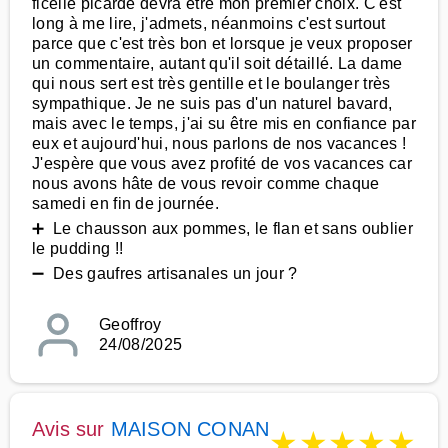
ficelle picarde devra être mon premier choix. C'est
long à me lire, j'admets, néanmoins c'est surtout
parce que c'est très bon et lorsque je veux proposer
un commentaire, autant qu'il soit détaillé. La dame
qui nous sert est très gentille et le boulanger très
sympathique. Je ne suis pas d'un naturel bavard,
mais avec le temps, j'ai su être mis en confiance par
eux et aujourd'hui, nous parlons de nos vacances !
J'espère que vous avez profité de vos vacances car
nous avons hâte de vous revoir comme chaque
samedi en fin de journée.
➕ Le chausson aux pommes, le flan et sans oublier
le pudding !!
➖ Des gaufres artisanales un jour ?
Geoffroy
24/08/2025
Avis sur
MAISON CONAN
★
★
★
★
★