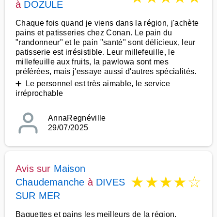
à
DOZULE
Chaque fois quand je viens dans la région, j'achète
pains et patisseries chez Conan. Le pain du
"randonneur" et le pain "santé" sont délicieux, leur
patisserie est irrésistible. Leur millefeuille, le
millefeuille aux fruits, la pawlowa sont mes
préférées, mais j'essaye aussi d'autres spécialités.
➕ Le personnel est très aimable, le service
irréprochable
AnnaRegnéville
29/07/2025
Avis sur
Maison
★
★
★
★
☆
Chaudemanche
à
DIVES
SUR MER
Baguettes et pains les meilleurs de la région.