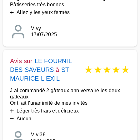
Pâtisseries très bonnes
➕ Allez y les yeux fermés
Vivy
17/07/2025
Avis sur
LE FOURNIL
★
★
★
★
★
DES SAVEURS
à
ST
MAURICE L EXIL
J ai commandé 2 gâteaux anniversaire les deux
gateaux
Ont fait l'unanimité de mes invités
➕ Léger très frais et délicieux
➖ Aucun
Vivi38