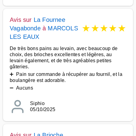
Avis sur
La Fournee
★
★
★
★
★
Vagabonde
à
MARCOLS
LES EAUX
De très bons pains au levain, avec beaucoup de
choix, des brioches excellentes et légères, au
levain également, et de très agréables petites
gâteries.
➕ Pain sur commande à récupérer au fournil, et la
boulangère est adorable.
➖ Aucuns
Siphio
05/10/2025
Avis sur
La Brioche