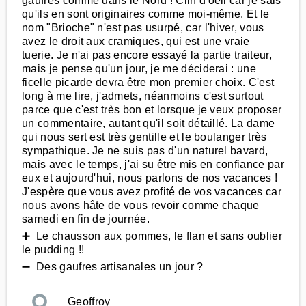
gaufres comme dans le Nord ! Clin d'oeil car je sais
qu'ils en sont originaires comme moi-même. Et le
nom "Brioche" n'est pas usurpé, car l'hiver, vous
avez le droit aux cramiques, qui est une vraie
tuerie. Je n'ai pas encore essayé la partie traiteur,
mais je pense qu'un jour, je me déciderai : une
ficelle picarde devra être mon premier choix. C'est
long à me lire, j'admets, néanmoins c'est surtout
parce que c'est très bon et lorsque je veux proposer
un commentaire, autant qu'il soit détaillé. La dame
qui nous sert est très gentille et le boulanger très
sympathique. Je ne suis pas d'un naturel bavard,
mais avec le temps, j'ai su être mis en confiance par
eux et aujourd'hui, nous parlons de nos vacances !
J'espère que vous avez profité de vos vacances car
nous avons hâte de vous revoir comme chaque
samedi en fin de journée.
➕ Le chausson aux pommes, le flan et sans oublier
le pudding !!
➖ Des gaufres artisanales un jour ?
Geoffroy