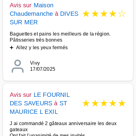
Avis sur
Maison
★
★
★
★
☆
Chaudemanche
à
DIVES
SUR MER
Baguettes et pains les meilleurs de la région.
Pâtisseries très bonnes
➕ Allez y les yeux fermés
Vivy
17/07/2025
Avis sur
LE FOURNIL
★
★
★
★
★
DES SAVEURS
à
ST
MAURICE L EXIL
J ai commandé 2 gâteaux anniversaire les deux
gateaux
Ont fait l'unanimité de mes invités