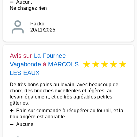
➖ Aucun.
Ne changez rien
Packo
20/11/2025
Avis sur
La Fournee
★
★
★
★
★
Vagabonde
à
MARCOLS
LES EAUX
De très bons pains au levain, avec beaucoup de
choix, des brioches excellentes et légères, au
levain également, et de très agréables petites
gâteries.
➕ Pain sur commande à récupérer au fournil, et la
boulangère est adorable.
➖ Aucuns