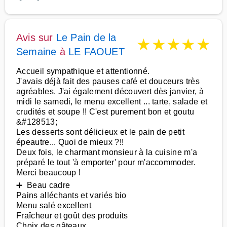
Avis sur
Le Pain de la
★
★
★
★
★
Semaine
à
LE FAOUET
Accueil sympathique et attentionné.
J'avais déjà fait des pauses café et douceurs très
agréables. J'ai également découvert dès janvier, à
midi le samedi, le menu excellent ... tarte, salade et
crudités et soupe !! C'est purement bon et goutu
&#128513;
Les desserts sont délicieux et le pain de petit
épeautre... Quoi de mieux ?!!
Deux fois, le charmant monsieur à la cuisine m'a
préparé le tout 'à emporter' pour m'accommoder.
Merci beaucoup !
➕ Beau cadre
Pains alléchants et variés bio
Menu salé excellent
Fraîcheur et goût des produits
Choix des gâteaux