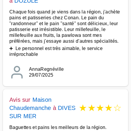
à
DOZULE
Chaque fois quand je viens dans la région, j'achète
pains et patisseries chez Conan. Le pain du
"randonneur" et le pain "santé" sont délicieux, leur
patisserie est irrésistible. Leur millefeuille, le
millefeuille aux fruits, la pawlowa sont mes
préférées, mais j'essaye aussi d'autres spécialités.
➕ Le personnel est très aimable, le service
irréprochable
AnnaRegnéville
29/07/2025
Avis sur
Maison
★
★
★
★
☆
Chaudemanche
à
DIVES
SUR MER
Baguettes et pains les meilleurs de la région.