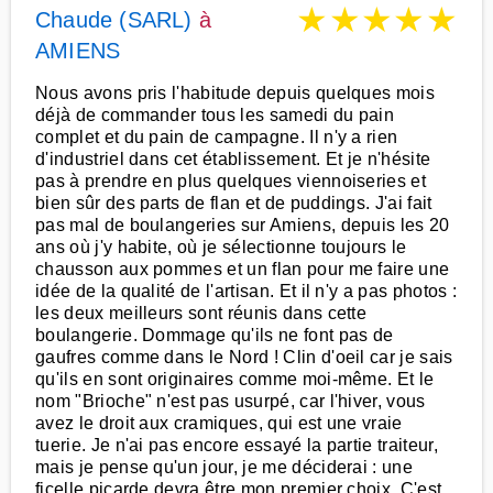
★
★
★
★
★
Chaude (SARL)
à
AMIENS
Nous avons pris l'habitude depuis quelques mois
déjà de commander tous les samedi du pain
complet et du pain de campagne. Il n'y a rien
d'industriel dans cet établissement. Et je n'hésite
pas à prendre en plus quelques viennoiseries et
bien sûr des parts de flan et de puddings. J'ai fait
pas mal de boulangeries sur Amiens, depuis les 20
ans où j'y habite, où je sélectionne toujours le
chausson aux pommes et un flan pour me faire une
idée de la qualité de l'artisan. Et il n'y a pas photos :
les deux meilleurs sont réunis dans cette
boulangerie. Dommage qu'ils ne font pas de
gaufres comme dans le Nord ! Clin d'oeil car je sais
qu'ils en sont originaires comme moi-même. Et le
nom "Brioche" n'est pas usurpé, car l'hiver, vous
avez le droit aux cramiques, qui est une vraie
tuerie. Je n'ai pas encore essayé la partie traiteur,
mais je pense qu'un jour, je me déciderai : une
ficelle picarde devra être mon premier choix. C'est