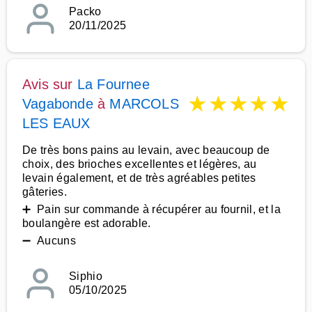
Packo
20/11/2025
Avis sur
La Fournee
★
★
★
★
★
Vagabonde
à
MARCOLS
LES EAUX
De très bons pains au levain, avec beaucoup de
choix, des brioches excellentes et légères, au
levain également, et de très agréables petites
gâteries.
➕ Pain sur commande à récupérer au fournil, et la
boulangère est adorable.
➖ Aucuns
Siphio
05/10/2025