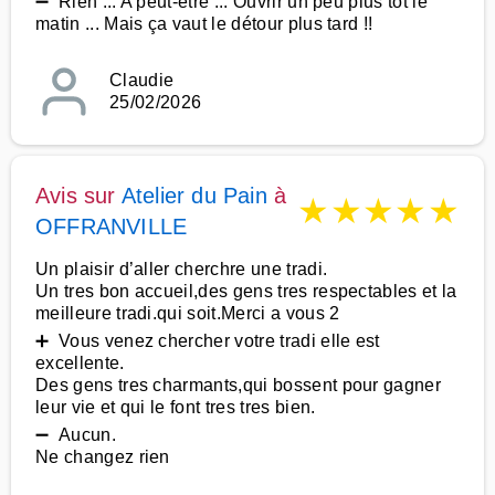
➖ Rien ... A peut-être ... Ouvrir un peu plus tôt le
matin ... Mais ça vaut le détour plus tard !!
Claudie
25/02/2026
Avis sur
Atelier du Pain
à
★
★
★
★
★
OFFRANVILLE
Un plaisir d’aller cherchre une tradi.
Un tres bon accueil,des gens tres respectables et la
meilleure tradi.qui soit.Merci a vous 2
➕ Vous venez chercher votre tradi elle est
excellente.
Des gens tres charmants,qui bossent pour gagner
leur vie et qui le font tres tres bien.
➖ Aucun.
Ne changez rien