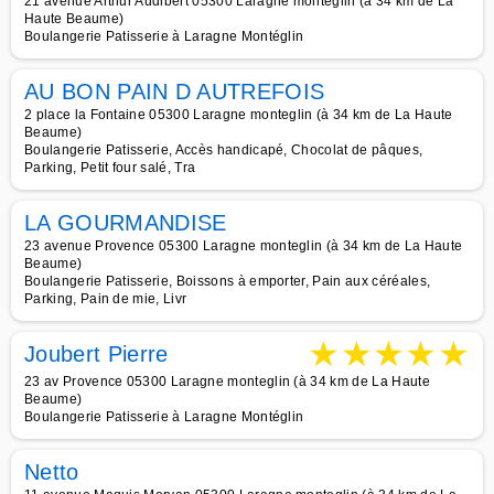
21 avenue Arthur Audibert 05300 Laragne monteglin (à 34 km de La
Haute Beaume)
Boulangerie Patisserie à Laragne Montéglin
AU BON PAIN D AUTREFOIS
2 place la Fontaine 05300 Laragne monteglin (à 34 km de La Haute
Beaume)
Boulangerie Patisserie, Accès handicapé, Chocolat de pâques,
Parking, Petit four salé, Tra
LA GOURMANDISE
23 avenue Provence 05300 Laragne monteglin (à 34 km de La Haute
Beaume)
Boulangerie Patisserie, Boissons à emporter, Pain aux céréales,
Parking, Pain de mie, Livr
★
★
★
★
★
Joubert Pierre
23 av Provence 05300 Laragne monteglin (à 34 km de La Haute
Beaume)
Boulangerie Patisserie à Laragne Montéglin
Netto