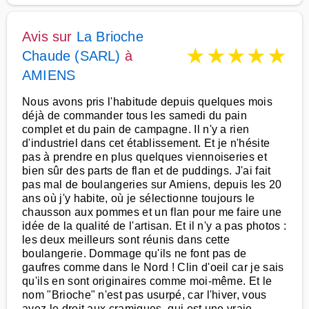
Avis sur
La Brioche
★
★
★
★
★
Chaude (SARL)
à
AMIENS
Nous avons pris l'habitude depuis quelques mois
déjà de commander tous les samedi du pain
complet et du pain de campagne. Il n'y a rien
d'industriel dans cet établissement. Et je n'hésite
pas à prendre en plus quelques viennoiseries et
bien sûr des parts de flan et de puddings. J'ai fait
pas mal de boulangeries sur Amiens, depuis les 20
ans où j'y habite, où je sélectionne toujours le
chausson aux pommes et un flan pour me faire une
idée de la qualité de l'artisan. Et il n'y a pas photos :
les deux meilleurs sont réunis dans cette
boulangerie. Dommage qu'ils ne font pas de
gaufres comme dans le Nord ! Clin d'oeil car je sais
qu'ils en sont originaires comme moi-même. Et le
nom "Brioche" n'est pas usurpé, car l'hiver, vous
avez le droit aux cramiques, qui est une vraie