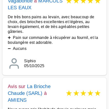
★
★
★
★
★
Vagabonde
à
MARCOLS
LES EAUX
De très bons pains au levain, avec beaucoup de
choix, des brioches excellentes et légères, au
levain également, et de très agréables petites
gâteries.
➕ Pain sur commande à récupérer au fournil, et la
boulangère est adorable.
➖ Aucuns
Siphio
05/10/2025
Avis sur
La Brioche
★
★
★
★
★
Chaude (SARL)
à
AMIENS