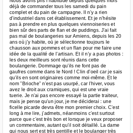
Nous avons pris l'habitude depuis quelques mois
déjà de commander tous les samedi du pain
complet et du pain de campagne. Il n'y a rien
d'industriel dans cet établissement. Et je n'hésite
pas à prendre en plus quelques viennoiseries et
bien sûr des parts de flan et de puddings. J'ai fait
pas mal de boulangeries sur Amiens, depuis les 20
ans où j'y habite, où je sélectionne toujours le
chausson aux pommes et un flan pour me faire une
idée de la qualité de l'artisan. Et il n'y a pas photos :
les deux meilleurs sont réunis dans cette
boulangerie. Dommage qu'ils ne font pas de
gaufres comme dans le Nord ! Clin d'oeil car je sais
qu'ils en sont originaires comme moi-même. Et le
nom "Brioche" n'est pas usurpé, car l'hiver, vous
avez le droit aux cramiques, qui est une vraie
tuerie. Je n'ai pas encore essayé la partie traiteur,
mais je pense qu'un jour, je me déciderai : une
ficelle picarde devra être mon premier choix. C'est
long à me lire, j'admets, néanmoins c'est surtout
parce que c'est très bon et lorsque je veux proposer
un commentaire, autant qu'il soit détaillé. La dame
qui nous sert est très gentille et le boulanger très