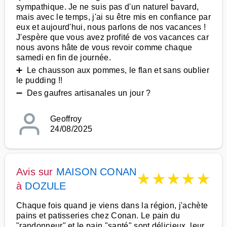
sympathique. Je ne suis pas d'un naturel bavard,
mais avec le temps, j'ai su être mis en confiance par
eux et aujourd'hui, nous parlons de nos vacances !
J'espère que vous avez profité de vos vacances car
nous avons hâte de vous revoir comme chaque
samedi en fin de journée.
➕ Le chausson aux pommes, le flan et sans oublier
le pudding !!
➖ Des gaufres artisanales un jour ?
Geoffroy
24/08/2025
Avis sur
MAISON CONAN
★
★
★
★
★
à
DOZULE
Chaque fois quand je viens dans la région, j'achète
pains et patisseries chez Conan. Le pain du
"randonneur" et le pain "santé" sont délicieux, leur