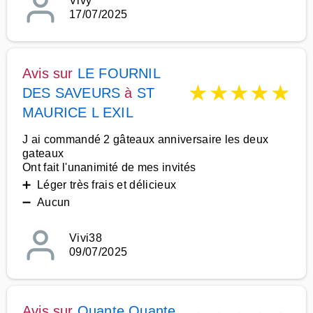
Vivy
17/07/2025
Avis sur
LE FOURNIL
★
★
★
★
★
DES SAVEURS
à
ST
MAURICE L EXIL
J ai commandé 2 gâteaux anniversaire les deux
gateaux
Ont fait l'unanimité de mes invités
➕ Léger très frais et délicieux
➖ Aucun
Vivi38
09/07/2025
Avis sur
Quante Quante