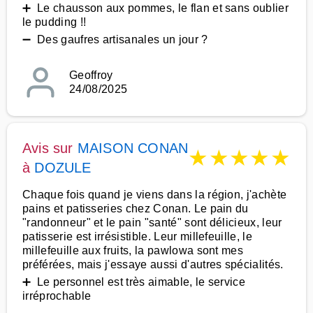
➕ Le chausson aux pommes, le flan et sans oublier
le pudding !!
➖ Des gaufres artisanales un jour ?
Geoffroy
24/08/2025
Avis sur
MAISON CONAN
★
★
★
★
★
à
DOZULE
Chaque fois quand je viens dans la région, j'achète
pains et patisseries chez Conan. Le pain du
"randonneur" et le pain "santé" sont délicieux, leur
patisserie est irrésistible. Leur millefeuille, le
millefeuille aux fruits, la pawlowa sont mes
préférées, mais j'essaye aussi d'autres spécialités.
➕ Le personnel est très aimable, le service
irréprochable