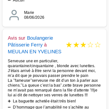
➖ Aucun
Marie
08/06/2026
Avis sur
Boulangerie
★
★
★
☆
☆
Pâtisserie Ferry
à
MEULAN EN YVELINES
Serveuse une en particulier,
quarantaine/cinquantaine , blonde avec lunettes.
J'étais arrivé à être servi la personne devant moi,
m'a dit que je pouvais passer prendre le pain
La "fameuse"serveuse me dit d'un ton à parler aux
chiens."La queue c'est la bas".cette brave personne
ne m'avait pas remarqué dans la file d'attente '!!!je
lui ai dit de nettoyer ses verres de lunettes !!!
➕ La baguette achetée était très bien!
➖ D'hommage que l'amabilité ne s'achète au