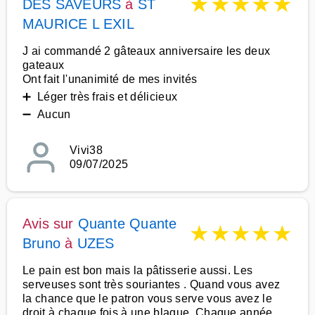
★
★
★
★
★
DES SAVEURS
à
ST
MAURICE L EXIL
J ai commandé 2 gâteaux anniversaire les deux
gateaux
Ont fait l'unanimité de mes invités
➕ Léger très frais et délicieux
➖ Aucun
Vivi38
09/07/2025
Avis sur
Quante Quante
★
★
★
★
★
Bruno
à
UZES
Le pain est bon mais la pâtisserie aussi. Les
serveuses sont très souriantes . Quand vous avez
la chance que le patron vous serve vous avez le
droit à chaque fois à une blague. Chaque année