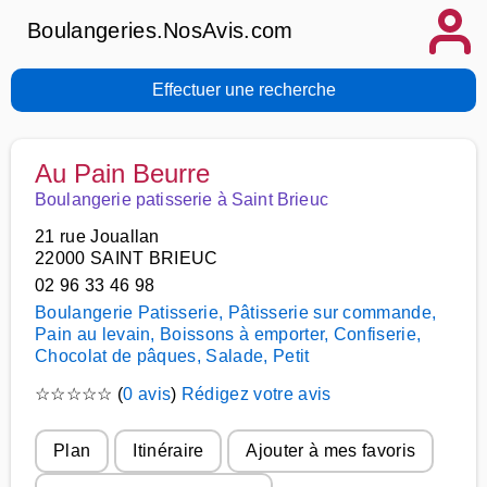
Boulangeries.NosAvis.com
Effectuer une recherche
Au Pain Beurre
Boulangerie patisserie à Saint Brieuc
21 rue Jouallan
22000 SAINT BRIEUC
02 96 33 46 98
Boulangerie Patisserie, Pâtisserie sur commande,
Pain au levain, Boissons à emporter, Confiserie,
Chocolat de pâques, Salade, Petit
☆
☆
☆
☆
☆
(
0 avis
)
Rédigez votre avis
Plan
Itinéraire
Ajouter à mes favoris